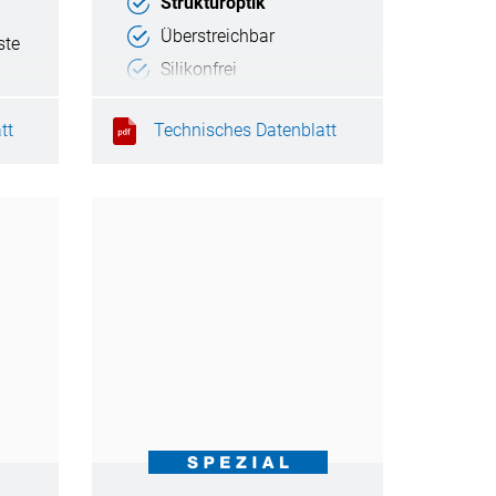
Strukturoptik
Überstreichbar
ste
Silikonfrei
RAL-Montage
tt
Technisches Datenblatt