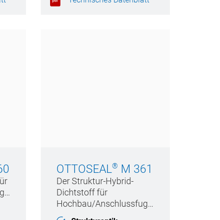
en
®
60
OTTOSEAL
M 361
ür
Der Struktur-Hybrid-
Hochbau/Anschlussfugen
Dichtstoff für
Hochbau/Anschlussfugen