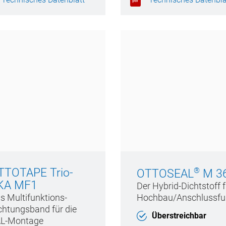
Sockel- und Zierleist
kleben
TTOTAPE Trio-
®
OTTOSEAL
M 3
KA MF1
Der Hybrid-Dichtstoff f
s Multifunktions-
chtungsband für die
Überstreichbar
L-Montage