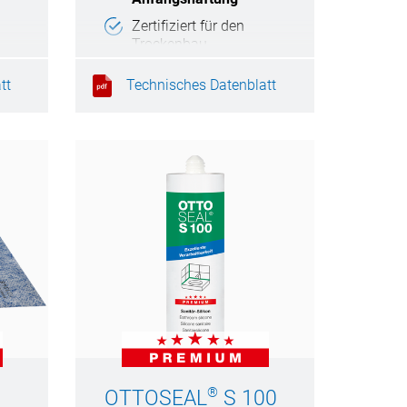
Zertifiziert für den
Trockenbau
Universell einsetzbar
n
tt
Technisches Datenblatt
Elastische Klebungen
®
OTTOSEAL
S 100