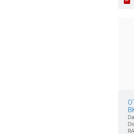
O
B
Da
Di
RA