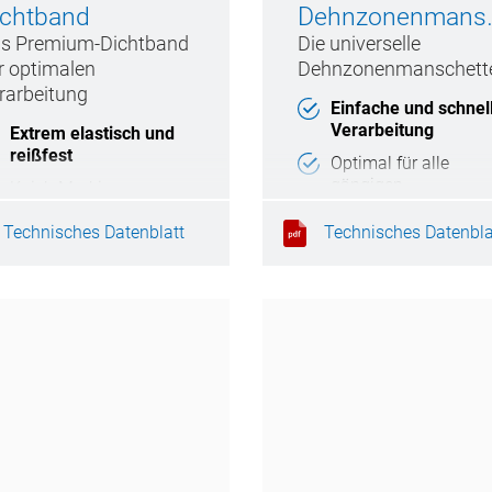
ichtband
Dehnzonenmanschette
s Premium-Dichtband
Die universelle
r optimalen
Dehnzonenmanschett
rarbeitung
Einfache und schnel
Verarbeitung
Extrem elastisch und
reißfest
Optimal für alle
gängigen
Knick-Markierung zur
Rohrdurchführungen
optimalen Verarbeitung
Technisches Datenblatt
Technisches Datenbla
Extrem elastisch und
Praktische Meter-
reißfest
Skalierung
Alterungsbeständig
Exzellente
Verarbeitbarkeit