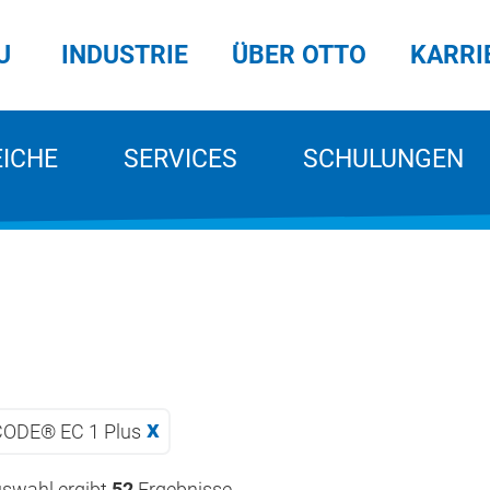
U
INDUSTRIE
ÜBER OTTO
KARRI
EICHE
SERVICES
SCHULUNGEN
ODE® EC 1 Plus
uswahl ergibt
52
Ergebnisse