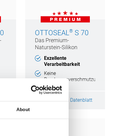
®
0
OTTOSEAL
S 70
-
Das Premium-
Naturstein-Silikon
Exzellente
Verarbeitbarkeit
Keine
Randzonenverschmutzung
Sehr langlebige Fuge
Sicher gegen Schimmel
tt
Technisches Datenblatt
About