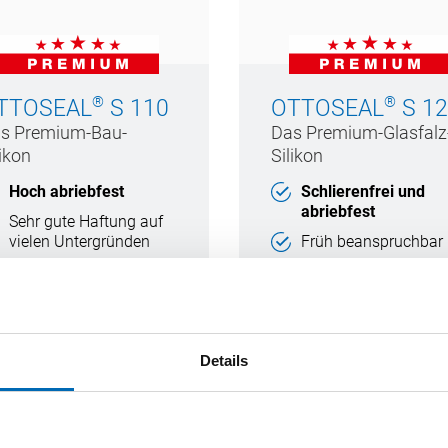
®
®
TTOSEAL
S 110
OTTOSEAL
S 12
s Premium-Bau-
Das Premium-Glasfalz
likon
Silikon
Hoch abriebfest
Schlierenfrei und
abriebfest
Sehr gute Haftung auf
vielen Untergründen
Früh beanspruchbar
Exzellente
Verbund-
Frühbeanspruchbarkeit
Sicherheitsglas
Nicht korrosiv
Sehr langlebige Fuge
Technisches Datenblatt
Technisches Datenbla
Details