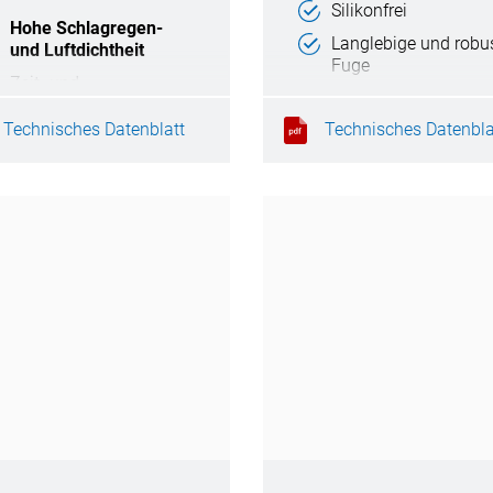
Silikonfrei
Hohe Schlagregen-
Langlebige und robu
und Luftdichtheit
Fuge
Zeit- und
RAL-Montage
kostensparend
Technisches Datenblatt
Technisches Datenbla
Sichere und einfache
Anwendung
Zertifiziert nach DIN
18542 - MF1