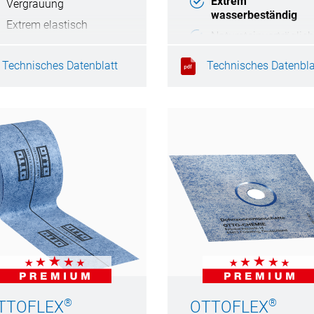
Extrem
Vergrauung
wasserbeständig
Extrem elastisch
Natursteinverträglich
Witterungs- und UV-
Elastische Klebunge
beständig
Technisches Datenblatt
Technisches Datenbla
Haftet auf feuchten
Untergründen
®
®
TTOFLEX
OTTOFLEX