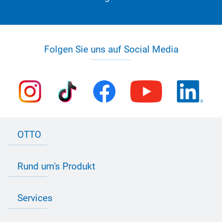
Folgen Sie uns auf Social Media
OTTO
Kontakt zu OTTO
Rund um's Produkt
Bau Newsletter
Industrie Newsletter
Bedarfsorientierte Produktion
Presse
Services
Farbvielfalt
Anfahrt
Individuelle Produktlösungen
OTTO 360° Service-Paket
Anwendungsberatung