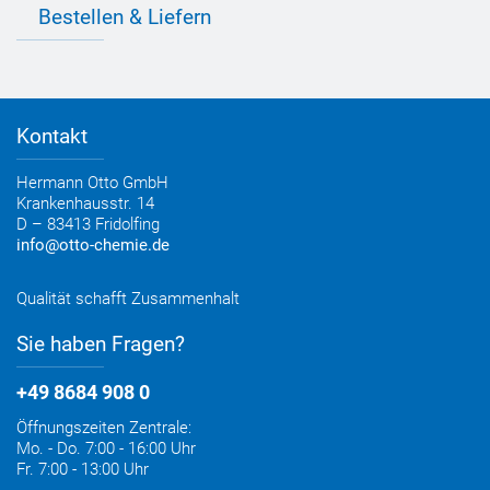
Informationen zu Prüfzeichen
Bestellen & Liefern
Jobs
Farbempfehlungen
Referenzen
OTTO App
Zertifizierungen
Bestellformular
Farbtafeln
Bestelloptionen
Verbrauchsrechner
Lieferoptionen
Medienportal
Kontakt
Elektronischer Rechnungsversand
Entsorgung & Verpackungsrücknahme
Hermann Otto GmbH
Krankenhausstr. 14
D – 83413 Fridolfing
info@otto-chemie.de
Qualität schafft Zusammenhalt
Sie haben Fragen?
+49 8684 908 0
Öffnungszeiten Zentrale:
Mo. - Do. 7:00 - 16:00 Uhr
Fr. 7:00 - 13:00 Uhr