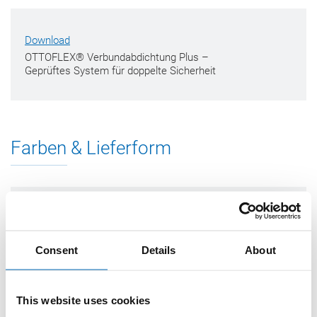
Download
OTTOFLEX® Verbundabdichtung Plus –
Geprüftes System für doppelte Sicherheit
Farben & Lieferform
Maß
Bestelleinheit
Stück /
(Länge x
Bestellcode
(BE)
Palette
Breite)
Consent
Details
About
30 m x 1
1 Stück
26
OFAB-100
m
This website uses cookies