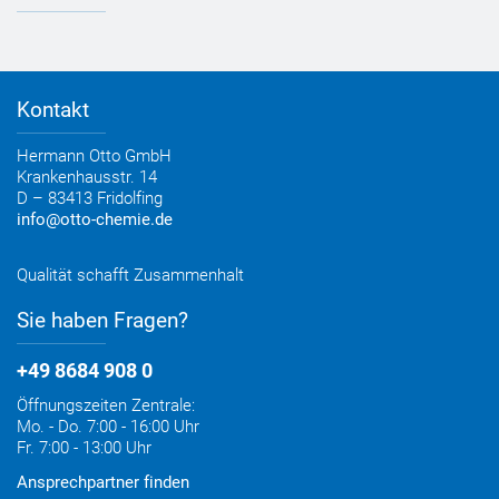
Referenzen
OTTO App
Zertifizierungen
Bestellformular
Farbtafeln
Bestelloptionen
Verbrauchsrechner
Lieferoptionen
Medienportal
Kontakt
Elektronischer Rechnungsversand
Entsorgung & Verpackungsrücknahme
Hermann Otto GmbH
Krankenhausstr. 14
D – 83413 Fridolfing
info@otto-chemie.de
Qualität schafft Zusammenhalt
Sie haben Fragen?
+49 8684 908 0
Öffnungszeiten Zentrale:
Mo. - Do. 7:00 - 16:00 Uhr
Fr. 7:00 - 13:00 Uhr
Ansprechpartner finden