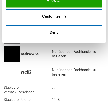
Farben & Lieferform
Allow all
Customize
290 ml Kartusche
Deny
Nur über den Fachhandel zu
grau
beziehen
Nur über den Fachhandel zu
schwarz
beziehen
Nur über den Fachhandel zu
weiß
beziehen
Stück pro
12
Verpackungseinheit
Stück pro Palette
1248