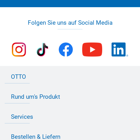
Folgen Sie uns auf Social Media
OTTO
Kontakt zu OTTO
Rund um's Produkt
Bau Newsletter
Industrie Newsletter
Bedarfsorientierte Produktion
Presse
Services
Farbvielfalt
Anfahrt
Individuelle Produktlösungen
OTTO 360° Service-Paket
Anwendungsberatung
Informationen zu Prüfzeichen
Bestellen & Liefern
Jobs
Farbempfehlungen