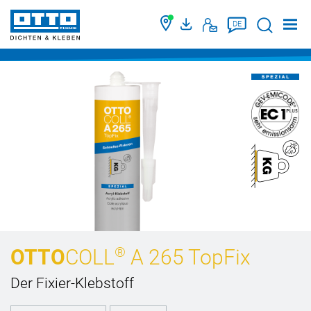
Suche
DE
®
OTTO
COLL
A 265 TopFix
Der Fixier-Klebstoff