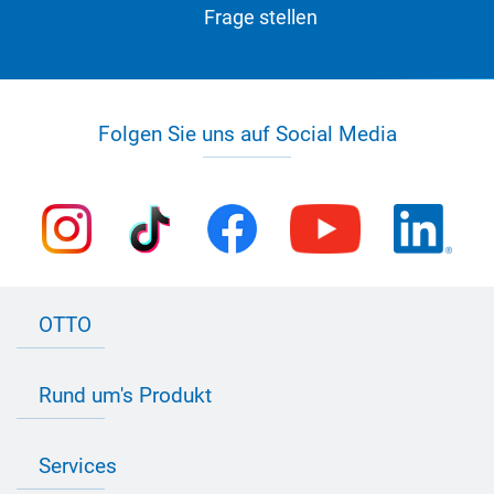
Frage stellen
Folgen Sie uns auf Social Media
OTTO
Kontakt zu OTTO
Rund um's Produkt
Bau Newsletter
Industrie Newsletter
Bedarfsorientierte Produktion
Presse
Services
Farbvielfalt
Anfahrt