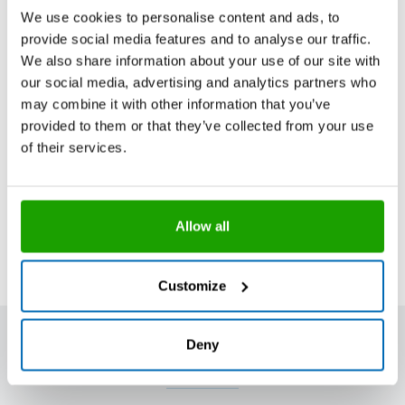
We use cookies to personalise content and ads, to
provide social media features and to analyse our traffic.
Stück pro Verpackungseinheit
20
We also share information about your use of our site with
our social media, advertising and analytics partners who
Stück pro Palette
1200
may combine it with other information that you’ve
provided to them or that they’ve collected from your use
of their services.
Aus darstellungstechnischen Gründen können die
abgebildeten Farben von den Originalfarben der
Produkte abweichen.
Mit Bestellcode versehene Produkte, Gebinde
Allow all
und/oder Farben sind in handelsüblichen Mengen ab
Lager verfügbar.
Customize
Deny
Weitere Informationen