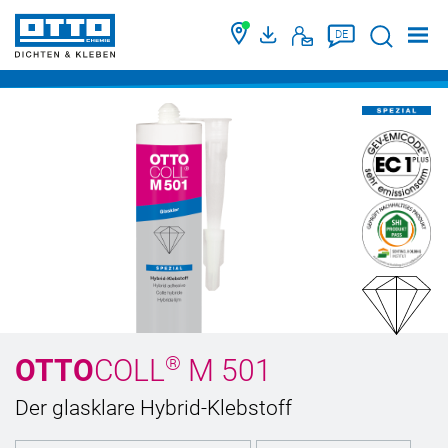
Suche
DE
®
OTTO
COLL
M 501
Der glasklare Hybrid-Klebstoff