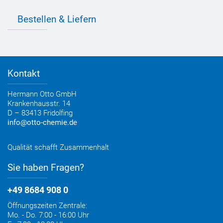
Individuelle Produktlösungen
OTTO 360° Service-Paket
Anwendungsberatung
Informationen zu Prüfzeichen
Bestellen & Liefern
Jobs
Farbempfehlungen
Referenzen
OTTO App
Zertifizierungen
Bestellformular
Farbtafeln
Bestelloptionen
Verbrauchsrechner
Lieferoptionen
Medienportal
Kontakt
Elektronischer Rechnungsversand
Entsorgung & Verpackungsrücknahme
Hermann Otto GmbH
Krankenhausstr. 14
D – 83413 Fridolfing
info@otto-chemie.de
Qualität schafft Zusammenhalt
Sie haben Fragen?
+49 8684 908 0
Öffnungszeiten Zentrale:
Mo. - Do. 7:00 - 16:00 Uhr