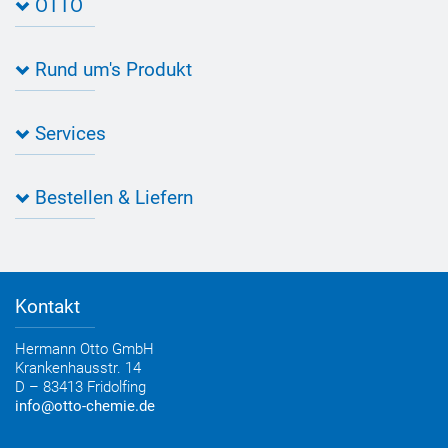
OTTO
Kontakt zu OTTO
Rund um's Produkt
Bau Newsletter
Industrie Newsletter
Bedarfsorientierte Produktion
Presse
Services
Farbvielfalt
Anfahrt
Individuelle Produktlösungen
OTTO 360° Service-Paket
Anwendungsberatung
Informationen zu Prüfzeichen
Bestellen & Liefern
Jobs
Farbempfehlungen
Referenzen
OTTO App
Zertifizierungen
Bestellformular
Farbtafeln
Bestelloptionen
Verbrauchsrechner
Lieferoptionen
Medienportal
Kontakt
Elektronischer Rechnungsversand
Entsorgung & Verpackungsrücknahme
Hermann Otto GmbH
Krankenhausstr. 14
D – 83413 Fridolfing
info@otto-chemie.de