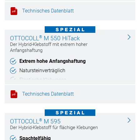
Stunden
Technisches Datenblatt
Elastische Klebungen
®
OTTOCOLL
M 550 HiTack
Der Hybrid-Klebstoff mit extrem hoher
Anfangshaftung
Extrem hohe Anfangshaftung
Natursteinverträglich
Elastische Klebungen
Haftet auf feuchten Untergründen
Technisches Datenblatt
®
OTTOCOLL
M 595
Der Hybrid-Klebstoff für flächige Klebungen
Spachtelfähig