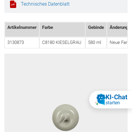
Technisches Datenblatt
Artikelnummer
Farbe
Gebinde
Änderung
3130873
C8180 KIESELGRAU
580 ml
Neue Farbe
KI‑Chat
starten