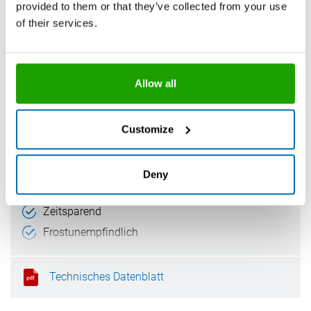
Geruchsarm
provided to them or that they’ve collected from your use
of their services.
Keine Randzonenverschmutzung
Sehr langlebige Fuge
Sicher gegen Schimmel
Allow all
Technisches Datenblatt
Customize
®
OTTOSEAL
A 220 Turbo
Der sofort überstreichbare Acryl-Dichtstoff
Deny
Sofort überstreichbar
Zeitsparend
Frostunempfindlich
Minimierte Rissbildung
Technisches Datenblatt