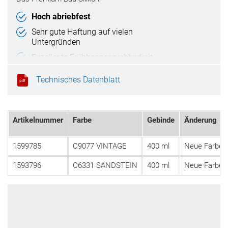
Hoch abriebfest
Sehr gute Haftung auf vielen
Untergründen
Exzellente Frühbeanspruchbarkeit
Nicht korrosiv
Technisches Datenblatt
Artikelnummer
Farbe
Gebinde
Änderung
1599785
C9077 VINTAGE
400 ml
Neue Farbe a
1593796
C6331 SANDSTEIN
400 ml
Neue Farbe a