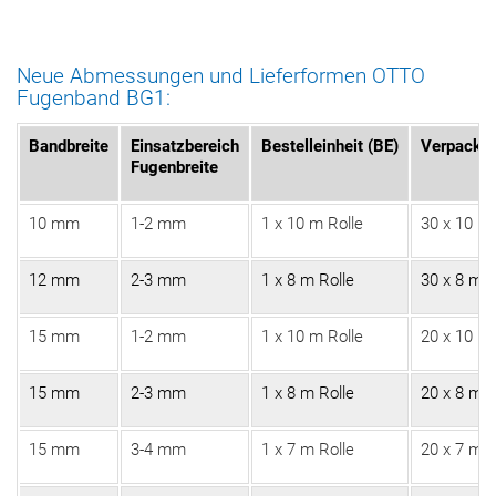
Neue Abmessungen und Lieferformen OTTO
Fugenband BG1:
Bandbreite
Einsatzbereich
Bestelleinheit
(BE)
Verpackun
Fugenbreite
10 mm
1-2 mm
1 x 10 m Rolle
30 x 10 m 
12 mm
2-3 mm
1 x 8 m Rolle
30 x 8 m R
15 mm
1-2 mm
1 x 10 m Rolle
20 x 10 m 
15 mm
2-3 mm
1 x 8 m Rolle
20 x 8 m R
15 mm
3-4 mm
1 x 7 m Rolle
20 x 7 m R