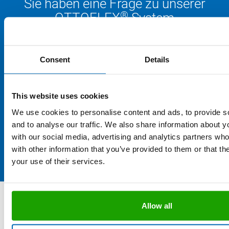
Sie haben eine Frage zu unserer
®
OTTOFLEX
System
Verbundabdichtung?
Unsere Anwendungsberatung ist Mo. - Do. von 7.00 bis 16.00
Consent
Details
Uhr und Fr. von 7.00 bis 13.00 Uhr erreichbar und freut sich über
Ihre Anfrage.
This website uses cookies
+49 8684 908 4300
We use cookies to personalise content and ads, to provide s
and to analyse our traffic. We also share information about yo
technik@otto-chemie.de
with our social media, advertising and analytics partners wh
with other information that you’ve provided to them or that th
Frage stellen
your use of their services.
Folgen Sie uns auf Social Media
Allow all