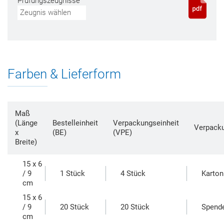
Prüfungszeugnisse
Zeugnis wählen
Farben & Lieferform
Maß
(Länge
Bestelleinheit
Verpackungseinheit
Verpack
x
(BE)
(VPE)
Breite)
15 x 6
/ 9
1 Stück
4 Stück
Karton
cm
15 x 6
/ 9
20 Stück
20 Stück
Spende
cm