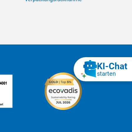
KI‑Chat
starten