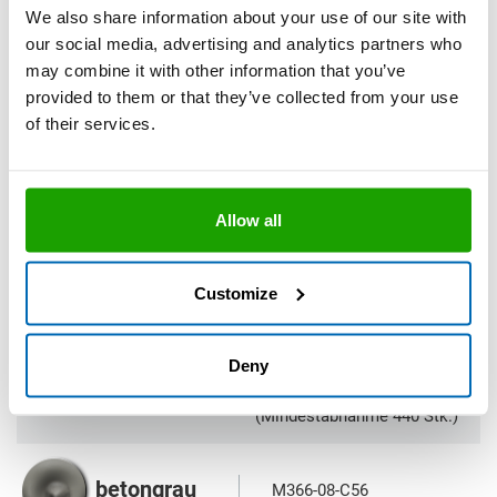
We also share information about your use of our site with
our social media, advertising and analytics partners who
Farben & Lieferform
may combine it with other information that you’ve
provided to them or that they’ve collected from your use
of their services.
Allow all
Customize
Deny
580 ml Alu-Folienbeutel
(Mindestabnahme 440 Stk.)
betongrau
M366-08-C56