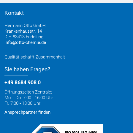
Bestelloptionen
Verbrauchsrechner
Lieferoptionen
Medienportal
Kontakt
Elektronischer Rechnungsversand
Entsorgung & Verpackungsrücknahme
Hermann Otto GmbH
Krankenhausstr. 14
D – 83413 Fridolfing
info@otto-chemie.de
Qualität schafft Zusammenhalt
Sie haben Fragen?
+49 8684 908 0
Öffnungszeiten Zentrale:
Mo. - Do. 7:00 - 16:00 Uhr
Fr. 7:00 - 13:00 Uhr
Ansprechpartner finden