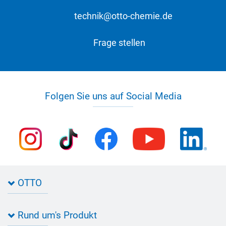
technik@otto-chemie.de
Frage stellen
Folgen Sie uns auf Social Media
OTTO
Kontakt zu OTTO
Rund um's Produkt
Bau Newsletter