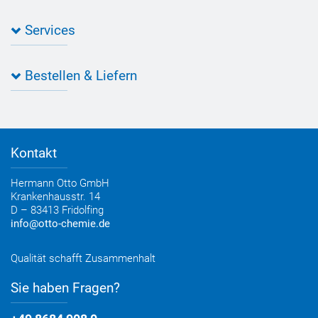
Industrie Newsletter
Bedarfsorientierte Produktion
Presse
Services
Farbvielfalt
Anfahrt
Individuelle Produktlösungen
OTTO 360° Service-Paket
Anwendungsberatung
Informationen zu Prüfzeichen
Bestellen & Liefern
Jobs
Farbempfehlungen
Referenzen
OTTO App
Zertifizierungen
Bestellformular
Farbtafeln
Bestelloptionen
Verbrauchsrechner
Lieferoptionen
Medienportal
Kontakt
Elektronischer Rechnungsversand
Entsorgung & Verpackungsrücknahme
Hermann Otto GmbH
Krankenhausstr. 14
D – 83413 Fridolfing
info@otto-chemie.de
Qualität schafft Zusammenhalt
Sie haben Fragen?