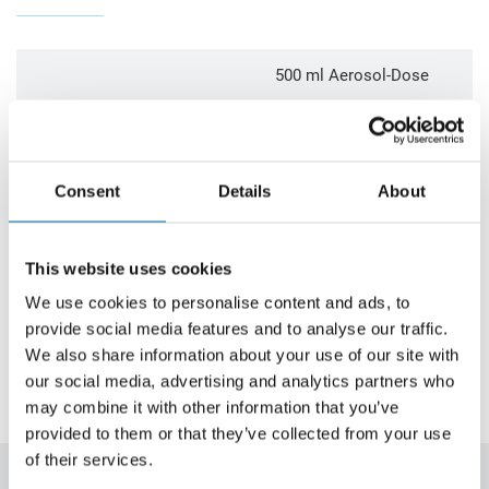
500 ml Aerosol-Dose
beige
OP915-83
Consent
Details
About
Stück pro Verpackungseinheit
12
Stück pro Palette
576
This website uses cookies
We use cookies to personalise content and ads, to
provide social media features and to analyse our traffic.
Mit Bestellcode versehene Produkte, Gebinde
We also share information about your use of our site with
und/oder Farben sind in handelsüblichen Mengen ab
Lager verfügbar.
our social media, advertising and analytics partners who
may combine it with other information that you’ve
provided to them or that they’ve collected from your use
of their services.