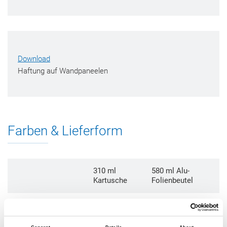
Download
Haftung auf Wandpaneelen
Farben & Lieferform
310 ml
580 ml Alu-
Kartusche
Folienbeutel
S495-04-
weiß
S495-08-C01
C01