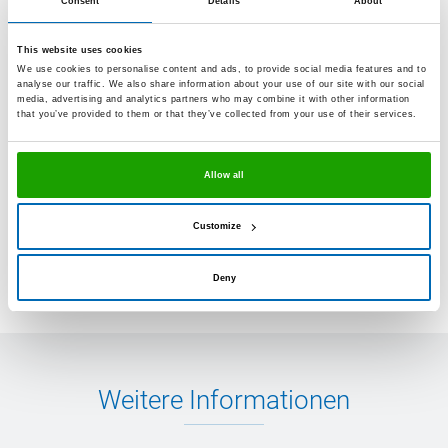
Consent
Details
About
Stück pro
20
20
This website uses cookies
Verpackungseinheit
We use cookies to personalise content and ads, to provide social media features and to
analyse our traffic. We also share information about your use of our site with our social
Stück pro Palette
1200
600
media, advertising and analytics partners who may combine it with other information
that you’ve provided to them or that they’ve collected from your use of their services.
Aus darstellungstechnischen Gründen können die
Allow all
abgebildeten Farben von den Originalfarben der
Produkte abweichen.
Customize
Mit Bestellcode versehene Produkte, Gebinde
und/oder Farben sind in handelsüblichen Mengen ab
Lager verfügbar.
Deny
Weitere Informationen