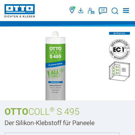
Suche
DE
®
OTTO
COLL
S 495
Der Silikon-Klebstoff für Paneele