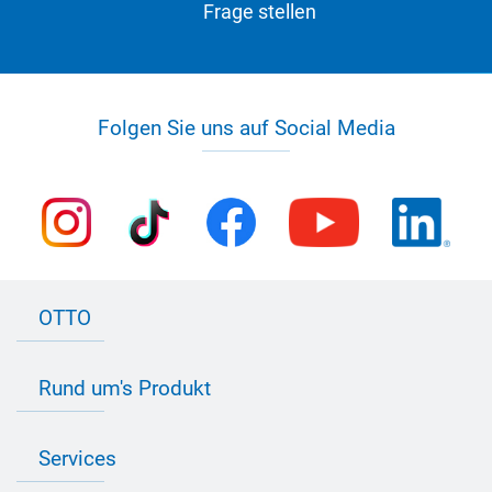
Frage stellen
Folgen Sie uns auf Social Media
OTTO
Kontakt zu OTTO
Rund um's Produkt
Bau Newsletter
Industrie Newsletter
Bedarfsorientierte Produktion
Presse
Services
Farbvielfalt
Anfahrt