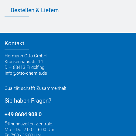
Individuelle Produktlösungen
OTTO 360° Service-Paket
Anwendungsberatung
Informationen zu Prüfzeichen
Bestellen & Liefern
Jobs
Farbempfehlungen
Referenzen
OTTO App
Zertifizierungen
Bestellformular
Farbtafeln
Bestelloptionen
Verbrauchsrechner
Lieferoptionen
Medienportal
Kontakt
Elektronischer Rechnungsversand
Entsorgung & Verpackungsrücknahme
Hermann Otto GmbH
Krankenhausstr. 14
D – 83413 Fridolfing
info@otto-chemie.de
Qualität schafft Zusammenhalt
Sie haben Fragen?
+49 8684 908 0
Öffnungszeiten Zentrale:
Mo. - Do. 7:00 - 16:00 Uhr
Fr. 7:00 - 13:00 Uhr