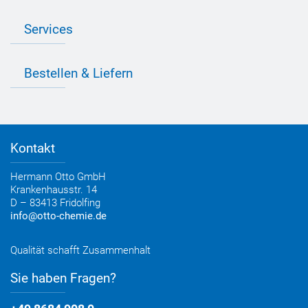
Industrie Newsletter
Bedarfsorientierte Produktion
Presse
Services
Farbvielfalt
Anfahrt
Individuelle Produktlösungen
OTTO 360° Service-Paket
Anwendungsberatung
Informationen zu Prüfzeichen
Bestellen & Liefern
Jobs
Farbempfehlungen
Referenzen
OTTO App
Zertifizierungen
Bestellformular
Farbtafeln
Bestelloptionen
Verbrauchsrechner
Lieferoptionen
Medienportal
Kontakt
Elektronischer Rechnungsversand
Entsorgung & Verpackungsrücknahme
Hermann Otto GmbH
Krankenhausstr. 14
D – 83413 Fridolfing
info@otto-chemie.de
Qualität schafft Zusammenhalt
Sie haben Fragen?