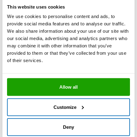
Einfache Verarbeitung
This website uses cookies
Technisches Datenblatt
We use cookies to personalise content and ads, to
provide social media features and to analyse our traffic.
We also share information about your use of our site with
our social media, advertising and analytics partners who
Spannende Tipps & Tricks rund um
may combine it with other information that you’ve
die OTTO Hybrid-Produkte
provided to them or that they’ve collected from your use
of their services.
Allow all
Customize
Deny