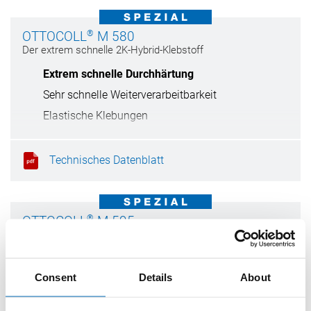
®
OTTOCOLL
M 580
Der extrem schnelle 2K-Hybrid-Klebstoff
Extrem schnelle Durchhärtung
Sehr schnelle Weiterverarbeitbarkeit
Elastische Klebungen
Technisches Datenblatt
®
OTTOCOLL
M 595
Der Hybrid-Klebstoff für flächige Klebungen
Spachtelfähig
Consent
Details
About
Standfest
Elastische Klebungen