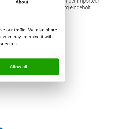
terschiedlich. In der Regel ist der Importeur
About
 Internetadresse www.pro-e.org eingeholt
se our traffic. We also share
ers who may combine it with
 services.
Allow all