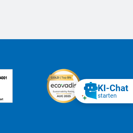
KI‑Chat
starten