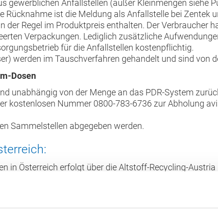
 gewerblichen Anfallstellen (außer Kleinmengen siehe P
Rücknahme ist die Meldung als Anfallstelle bei Zentek 
 der Regel im Produktpreis enthalten. Der Verbraucher h
erten Verpackungen. Lediglich zusätzliche Aufwendungen 
gungsbetrieb für die Anfallstellen kostenpflichtig.
sser) werden im Tauschverfahren gehandelt und sind vo
um-Dosen
d unabhängig von der Menge an das PDR-System zurückz
er kostenlosen Nummer 0800-783-6736 zur Abholung avisie
en Sammelstellen abgegeben werden.
terreich:
in Österreich erfolgt über die Altstoff-Recycling-Austri
s enthalten.
nderen EU-Staaten