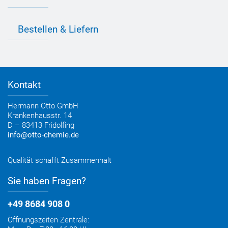
Farbvielfalt
Anfahrt
Individuelle Produktlösungen
OTTO 360° Service-Paket
Anwendungsberatung
Informationen zu Prüfzeichen
Bestellen & Liefern
Jobs
Farbempfehlungen
Referenzen
OTTO App
Zertifizierungen
Bestellformular
Farbtafeln
Bestelloptionen
Verbrauchsrechner
Lieferoptionen
Medienportal
Kontakt
Elektronischer Rechnungsversand
Entsorgung & Verpackungsrücknahme
Hermann Otto GmbH
Krankenhausstr. 14
D – 83413 Fridolfing
info@otto-chemie.de
Qualität schafft Zusammenhalt
Sie haben Fragen?
+49 8684 908 0
Öffnungszeiten Zentrale: