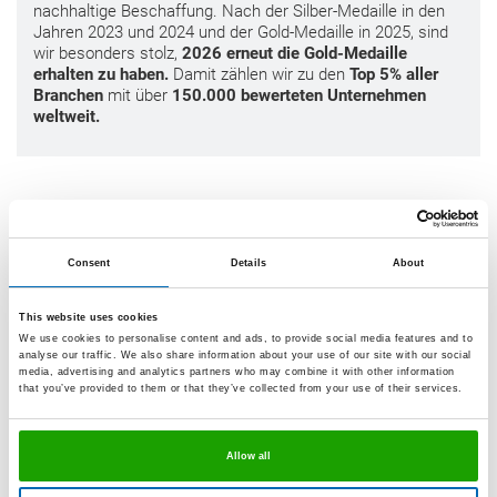
nachhaltige Beschaffung. Nach der Silber-Medaille in den
Jahren 2023 und 2024 und der Gold-Medaille in 2025, sind
wir besonders stolz,
2026 erneut die Gold-Medaille
erhalten zu haben.
Damit zählen wir zu den
Top 5% aller
Branchen
mit über
150.000 bewerteten Unternehmen
weltweit.
Bei diesen Organisationen sind wir
Mitglied
Consent
Details
About
This website uses cookies
We use cookies to personalise content and ads, to provide social media features and to
analyse our traffic. We also share information about your use of our site with our social
media, advertising and analytics partners who may combine it with other information
that you’ve provided to them or that they’ve collected from your use of their services.
Allow all