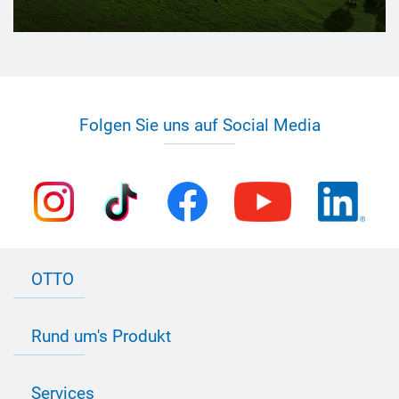
Folgen Sie uns auf Social Media
OTTO
Kontakt zu OTTO
Rund um's Produkt
Bau Newsletter
Industrie Newsletter
Bedarfsorientierte Produktion
Presse
Services