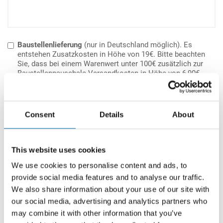
Baustellenlieferung
(nur in Deutschland möglich). Es
entstehen Zusatzkosten in Höhe von 19€. Bitte beachten
Sie, dass bei einem Warenwert unter 100€ zusätzlich zur
Baustellenpauschale Versandkosten in Höhe von 6,90€
berechnet werden.
Bemerkungen
Consent
Details
About
This website uses cookies
We use cookies to personalise content and ads, to
provide social media features and to analyse our traffic.
We also share information about your use of our site with
Mit der Verarbeitung meiner angegebenen Daten zum
our social media, advertising and analytics partners who
Zweck der Bearbeitung meiner Anfrage bin ich
may combine it with other information that you’ve
einverstanden. Mir ist bekannt, dass ich diese Einwilligung