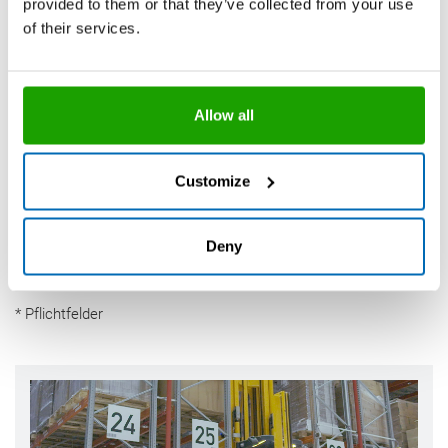
provided to them or that they’ve collected from your use
jederzeit ohne Angabe von Gründen widerrufen kann.
of their services.
Ich habe die
Datenschutzerklärung
gelesen.
reCAPTCHA
Allow all
Customize
Bestellung abschicken
Deny
* Pflichtfelder