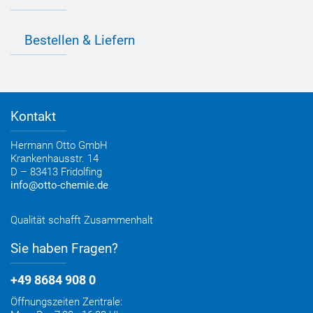
Farbvielfalt
Anfahrt
Individuelle Produktlösungen
OTTO 360° Service-Paket
Anwendungsberatung
Informationen zu Prüfzeichen
Bestellen & Liefern
Jobs
Farbempfehlungen
Referenzen
OTTO App
Zertifizierungen
Bestellformular
Farbtafeln
Bestelloptionen
Verbrauchsrechner
Lieferoptionen
Medienportal
Kontakt
Elektronischer Rechnungsversand
Entsorgung & Verpackungsrücknahme
Hermann Otto GmbH
Krankenhausstr. 14
D – 83413 Fridolfing
info@otto-chemie.de
Qualität schafft Zusammenhalt
Sie haben Fragen?
+49 8684 908 0
Öffnungszeiten Zentrale: