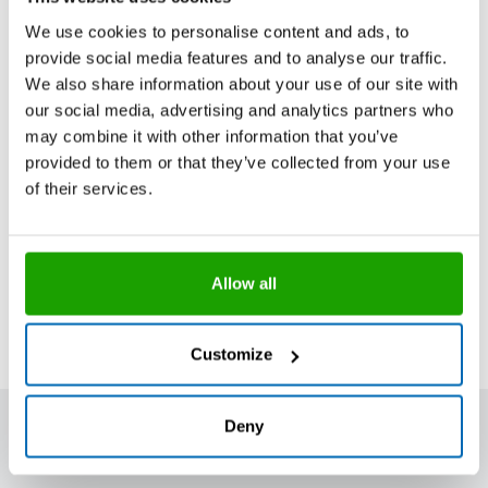
beige
P340-04-C1038
We use cookies to personalise content and ads, to
provide social media features and to analyse our traffic.
We also share information about your use of our site with
Stück pro Verpackungseinheit
20
our social media, advertising and analytics partners who
Stück pro Palette
1200
may combine it with other information that you’ve
provided to them or that they’ve collected from your use
of their services.
Aus darstellungstechnischen Gründen können die
abgebildeten Farben von den Originalfarben der
Produkte abweichen.
Allow all
Mit Bestellcode versehene Produkte, Gebinde
und/oder Farben sind in handelsüblichen Mengen ab
Lager verfügbar.
Customize
Deny
Weitere Informationen