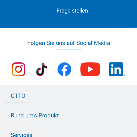
Frage stellen
Folgen Sie uns auf Social Media
OTTO
Kontakt zu OTTO
Rund um's Produkt
Bau Newsletter
Industrie Newsletter
Bedarfsorientierte Produktion
Presse
Services