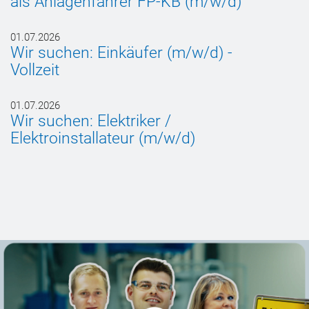
als Anlagenfahrer FP-KB (m/w/d)
Ö
V
O
01.07.2026
Wir suchen: Einkäufer (m/w/d) -
Vollzeit
02
W
O
01.07.2026
Wir suchen: Elektriker /
G
Elektroinstallateur (m/w/d)
02
W
(