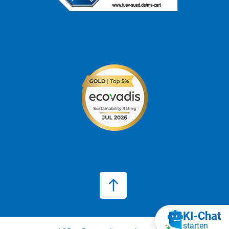
KI‑Chat
starten