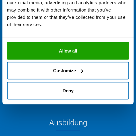
our social media, advertising and analytics partners who
Flexible Arbeitszeiten, faire Vergütung & individuelle
may combine it with other information that you’ve
Weiterbildungsmöglichkeiten sind nur drei von ganz vielen
provided to them or that they’ve collected from your use
Gründen warum sich ein Job bei OTTO lohnt.
of their services.
Arbeiten bei OTTO
Allow all
Customize
Stellenangebote
Deny
Ausbildung