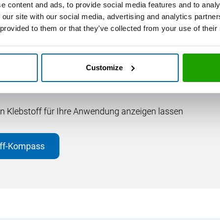
e content and ads, to provide social media features and to analy
lebstoff-Kompass
 our site with our social media, advertising and analytics partn
 provided to them or that they’ve collected from your use of their
f-Kompass
wurde von uns speziell für eine möglichst einfa
e auswählen
Customize
erklebung auswählen
 Klebstoff für Ihre Anwendung anzeigen lassen
ff-Kompass