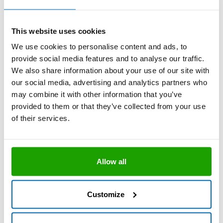
Keine Ablüftzeit
This website uses cookies
We use cookies to personalise content and ads, to
Technisches Datenblatt
provide social media features and to analyse our traffic.
We also share information about your use of our site with
our social media, advertising and analytics partners who
OTTO Cleanprimer 1101
may combine it with other information that you’ve
Der Haftverbesserer
provided to them or that they’ve collected from your use
2 in 1 – Reinigung + Vorbehandlung
of their services.
Vielseitig einsetzbar
Keine Ablüftzeit
Allow all
Toluolfrei
Technisches Datenblatt
Customize