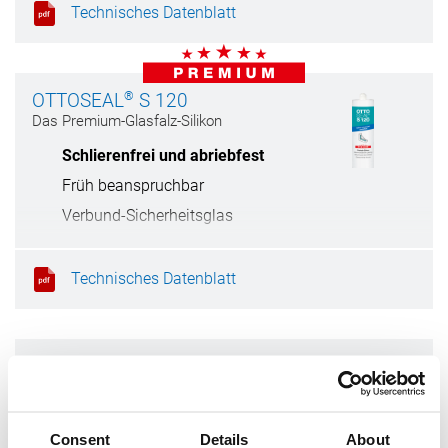
Technisches Datenblatt
®
OTTOSEAL
S 120
Das Premium-Glasfalz-Silikon
Schlierenfrei und abriebfest
Früh beanspruchbar
Verbund-Sicherheitsglas
Sehr langlebige Fuge
Technisches Datenblatt
OTTO Primer 1216
Der Naturstein- und Metall-Primer
Vielseitig einsetzbar
Consent
Details
About