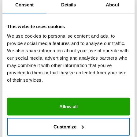
Stück pro Palette
1200
Consent
Details
About
This website uses cookies
Aus darstellungstechnischen Gründen können die
abgebildeten Farben von den Originalfarben der
We use cookies to personalise content and ads, to
Produkte abweichen.
provide social media features and to analyse our traffic.
Mit Bestellcode versehene Produkte, Gebinde
We also share information about your use of our site with
und/oder Farben sind in handelsüblichen Mengen ab
our social media, advertising and analytics partners who
Lager verfügbar.
may combine it with other information that you’ve
provided to them or that they’ve collected from your use
Verbrauchsrechner
of their services.
Hinweis: Die Werte sind überschlägig ermittelt und dienen als
Anhaltspunkt bei rechteckigen Fugen. Die Fugentiefe ist
Allow all
gemessen bis zum Hinterfüll-Profil. Abhängig von der
Verarbeitungstechnik ist mit einem Mehraufwand von bis zu 25
% zu rechnen.
Customize
Fugenbreite (mm)