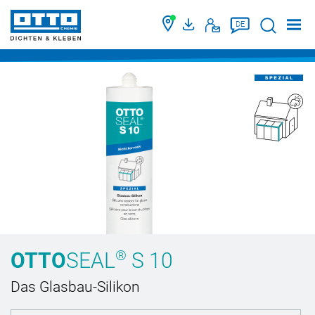
Suche
DE
®
OTTO
SEAL
S 10
Das Glasbau-Silikon