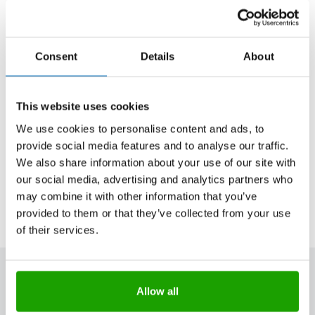
OTTO Siloxan 290L
Consent
Details
About
Die Silikon-Oberflächen-Hydrophobierung
Schützt vor Verschmutzungen
This website uses cookies
Auf leicht feuchten Untergründen
We use cookies to personalise content and ads, to
anwendbar
provide social media features and to analyse our traffic.
Bildet schmutzabweisende Oberfläche
We also share information about your use of our site with
UV-beständig
our social media, advertising and analytics partners who
Technisches Datenblatt
may combine it with other information that you’ve
provided to them or that they’ve collected from your use
of their services.
Diese Inhalte könnten Sie auch
Allow all
interessieren