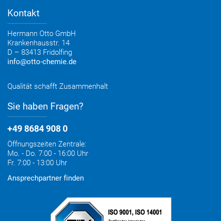
Lieferoptionen
Medienportal
Kontakt
Elektronischer Rechnungsversand
Entsorgung & Verpackungsrücknahme
Hermann Otto GmbH
Krankenhausstr. 14
D – 83413 Fridolfing
info@otto-chemie.de
Qualität schafft Zusammenhalt
Sie haben Fragen?
+49 8684 908 0
Öffnungszeiten Zentrale:
Mo. - Do. 7:00 - 16:00 Uhr
Fr. 7:00 - 13:00 Uhr
Ansprechpartner finden