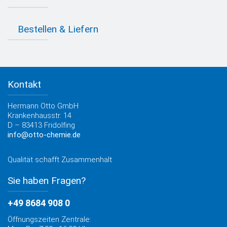
Farbvielfalt
Anfahrt
Individuelle Produktlösungen
OTTO 360° Service-Paket
Anwendungsberatung
Informationen zu Prüfzeichen
Bestellen & Liefern
Jobs
Farbempfehlungen
Referenzen
OTTO App
Zertifizierungen
Bestellformular
Farbtafeln
Bestelloptionen
Verbrauchsrechner
Lieferoptionen
Medienportal
Kontakt
Elektronischer Rechnungsversand
Entsorgung & Verpackungsrücknahme
Hermann Otto GmbH
Krankenhausstr. 14
D – 83413 Fridolfing
info@otto-chemie.de
Qualität schafft Zusammenhalt
Sie haben Fragen?
+49 8684 908 0
Öffnungszeiten Zentrale: