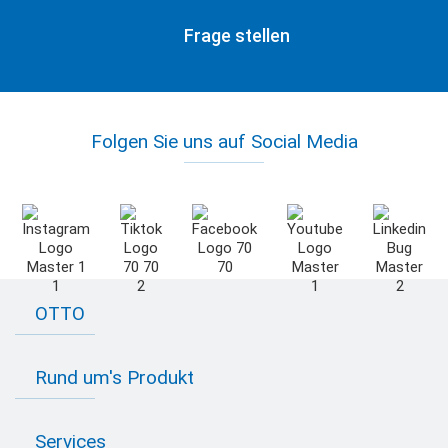
Frage stellen
Folgen Sie uns auf Social Media
OTTO
Kontakt zu OTTO
Rund um's Produkt
Bau Newsletter
Industrie Newsletter
Bedarfsorientierte Produktion
Presse
Services