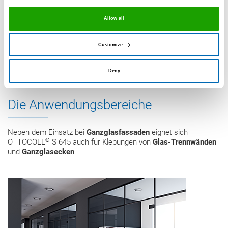
Glaskonstruktionen oder Structural Sealant Glazing
Systeme
. Die Zulassung erfolgt unter der ETA-19/0692.
Allow all
Prüfzeugnis downloaden
Customize
Deny
Die Anwendungsbereiche
Neben dem Einsatz bei
Ganzglasfassaden
eignet sich
®
OTTOCOLL
S 645 auch für Klebungen von
Glas-Trennwänden
und
Ganzglasecken
.