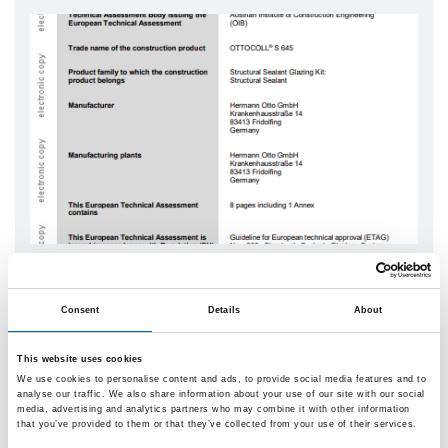
Geprüfte Sicherheit durch ETAG 002
Consent
Details
About
Fassaden sind unterschiedlichsten Lasten ausgesetzt. Ihre
Fertigung erfordert daher ein
besonders hohes Maß an
Sicherheit in Konstruktion und Klebung
. Unser Silikon-
This website uses cookies
®
Klebstoff OTTOCOLL
S 645 verspricht mit seiner
ETA-
We use cookies to personalise content and ads, to provide social media features and to
analyse our traffic. We also share information about your use of our site with our social
Zertifizierung
die notwendige Sicherheit. Der Klebstoff
media, advertising and analytics partners who may combine it with other information
wurde nach ETA 002 geprüft und
entspricht
damit
that you’ve provided to them or that they’ve collected from your use of their services.
den
Anforderungen an Klebstoffe für geklebte