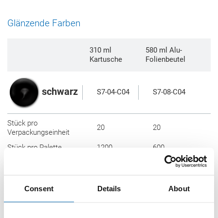
Glänzende Farben
310 ml
580 ml Alu-
Kartusche
Folienbeutel
schwarz
S7-04-C04
S7-08-C04
Stück pro
20
20
Verpackungseinheit
Stück pro Palette
1200
600
Aus darstellungstechnischen Gründen können die
Consent
Details
About
abgebildeten Farben von den Originalfarben der
Produkte abweichen.