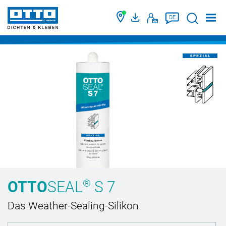
Suche
DE
®
OTTO
SEAL
S 7
Das Weather-Sealing-Silikon