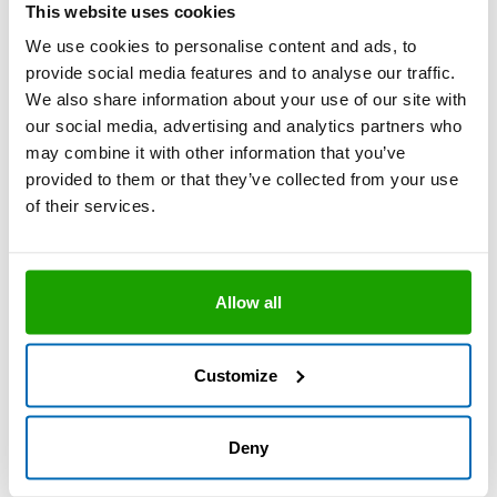
Mit Bestellcode versehene Produkte, Gebinde
This website uses cookies
und/oder Farben sind in handelsüblichen Mengen ab
We use cookies to personalise content and ads, to
Lager verfügbar.
provide social media features and to analyse our traffic.
We also share information about your use of our site with
Verbrauchsrechner
our social media, advertising and analytics partners who
may combine it with other information that you’ve
Hinweis: Die Werte sind überschlägig ermittelt und dienen als
provided to them or that they’ve collected from your use
Anhaltspunkt bei rechteckigen Fugen. Die Fugentiefe ist
of their services.
gemessen bis zum Hinterfüll-Profil. Abhängig von der
Verarbeitungstechnik ist mit einem Mehraufwand von bis zu 25
% zu rechnen.
Allow all
Fugenbreite (mm)
Customize
Fugentiefe (mm)
Deny