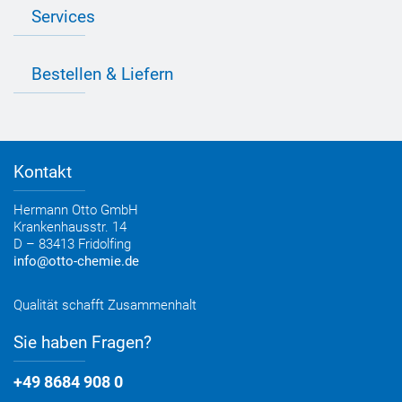
Bedarfsorientierte Produktion
Presse
Services
Farbvielfalt
Anfahrt
Individuelle Produktlösungen
OTTO 360° Service-Paket
Anwendungsberatung
Informationen zu Prüfzeichen
Bestellen & Liefern
Jobs
Farbempfehlungen
Referenzen
OTTO App
Zertifizierungen
Bestellformular
Farbtafeln
Bestelloptionen
Verbrauchsrechner
Lieferoptionen
Medienportal
Kontakt
Elektronischer Rechnungsversand
Entsorgung & Verpackungsrücknahme
Hermann Otto GmbH
Krankenhausstr. 14
D – 83413 Fridolfing
info@otto-chemie.de
Qualität schafft Zusammenhalt
Sie haben Fragen?
+49 8684 908 0