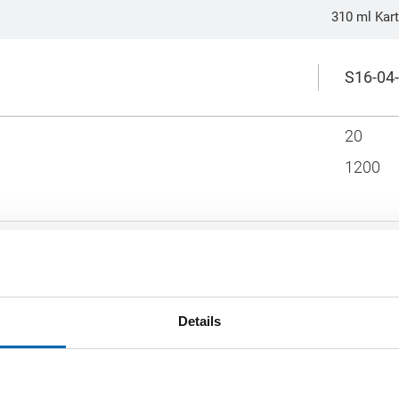
310 ml Kar
S16-04
20
1200
 können die abgebildeten Farben von den Originalfarben
 Gebinde und/oder Farben sind in handelsüblichen Mengen
Details