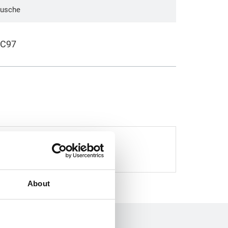
tusche
-C97
 der Produkte abweichen.
 ab Lager verfügbar.
About