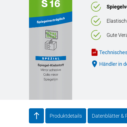
Spiegelv
Elastisc
Gute Vera
Technisches
Händler in d
Produktdetails
Datenblätter &