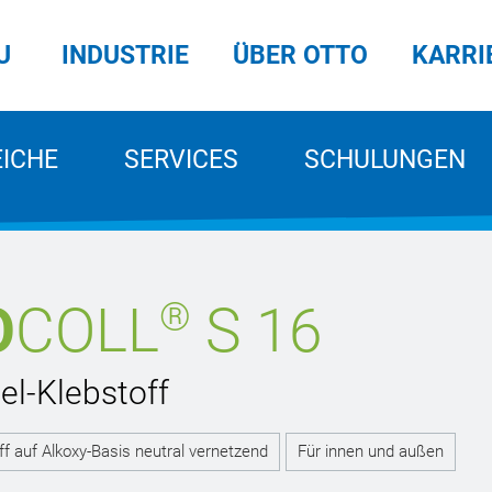
U
INDUSTRIE
ÜBER OTTO
KARRI
EICHE
SERVICES
SCHULUNGEN
®
O
COLL
S 16
el-Klebstoff
ff auf Alkoxy-Basis neutral vernetzend
Für innen und außen