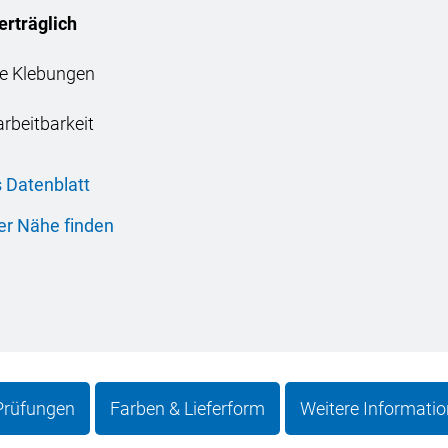
erträglich
he Klebungen
rbeitbarkeit
 Datenblatt
er Nähe finden
 Prüfungen
Farben & Lieferform
Weitere Informati