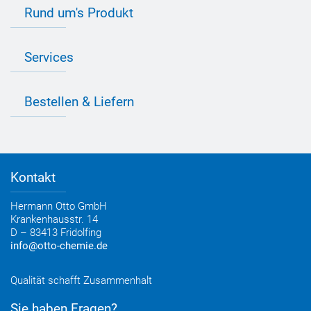
Kontakt zu OTTO
Rund um's Produkt
Bau Newsletter
Industrie Newsletter
Bedarfsorientierte Produktion
Presse
Services
Farbvielfalt
Anfahrt
Individuelle Produktlösungen
OTTO 360° Service-Paket
Anwendungsberatung
Informationen zu Prüfzeichen
Bestellen & Liefern
Jobs
Farbempfehlungen
Referenzen
OTTO App
Zertifizierungen
Bestellformular
Farbtafeln
Bestelloptionen
Verbrauchsrechner
Lieferoptionen
Medienportal
Kontakt
Elektronischer Rechnungsversand
Entsorgung & Verpackungsrücknahme
Hermann Otto GmbH
Krankenhausstr. 14
D – 83413 Fridolfing
info@otto-chemie.de
Qualität schafft Zusammenhalt
Sie haben Fragen?