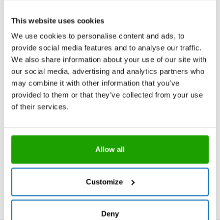
580 ml Alu-Folienbeutel
This website uses cookies
We use cookies to personalise content and ads, to
provide social media features and to analyse our traffic.
schwarz
S88-08-C04
We also share information about your use of our site with
our social media, advertising and analytics partners who
may combine it with other information that you’ve
Stück pro Verpackungseinheit
20
provided to them or that they’ve collected from your use
Stück pro Palette
600
of their services.
Aus darstellungstechnischen Gründen können die
abgebildeten Farben von den Originalfarben der
Allow all
Produkte abweichen.
Mit Bestellcode versehene Produkte, Gebinde
und/oder Farben sind in handelsüblichen Mengen ab
Customize
Lager verfügbar.
Deny