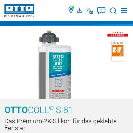
Suche
DE
®
OTTO
COLL
S 81
Das Premium-2K-Silikon für das geklebte
Fenster