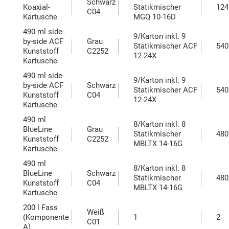
Schwarz
Koaxial-
Statikmischer
124
C04
Kartusche
MGQ 10-16D
490 ml side-
9/Karton inkl. 9
by-side ACF
Grau
Statikmischer ACF
540
Kunststoff
C2252
12-24X
Kartusche
490 ml side-
9/Karton inkl. 9
by-side ACF
Schwarz
Statikmischer ACF
540
Kunststoff
C04
12-24X
Kartusche
490 ml
8/Karton inkl. 8
BlueLine
Grau
Statikmischer
480
Kunststoff
C2252
MBLTX 14-16G
Kartusche
490 ml
8/Karton inkl. 8
BlueLine
Schwarz
Statikmischer
480
Kunststoff
C04
MBLTX 14-16G
Kartusche
200 l Fass
Weiß
(Komponente
1
2
C01
A)