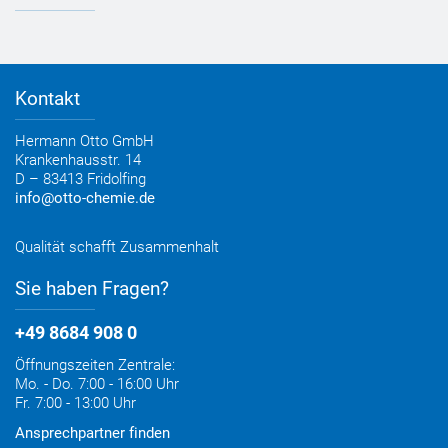
Referenzen
OTTO App
Zertifizierungen
Bestellformular
Farbtafeln
Bestelloptionen
Verbrauchsrechner
Lieferoptionen
Medienportal
Kontakt
Elektronischer Rechnungsversand
Entsorgung & Verpackungsrücknahme
Hermann Otto GmbH
Krankenhausstr. 14
D – 83413 Fridolfing
info@otto-chemie.de
Qualität schafft Zusammenhalt
Sie haben Fragen?
+49 8684 908 0
Öffnungszeiten Zentrale:
Mo. - Do. 7:00 - 16:00 Uhr
Fr. 7:00 - 13:00 Uhr
Ansprechpartner finden