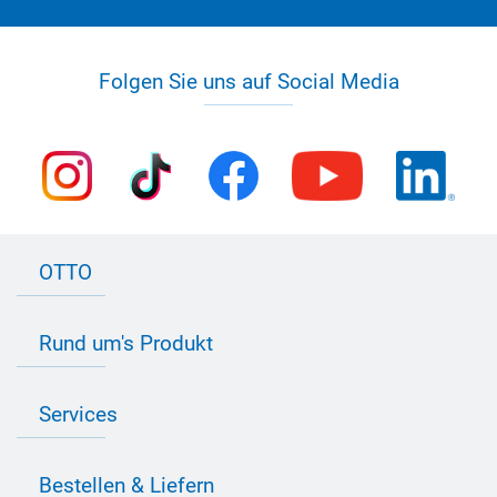
Folgen Sie uns auf Social Media
OTTO
Kontakt zu OTTO
Rund um's Produkt
Bau Newsletter
Industrie Newsletter
Bedarfsorientierte Produktion
Presse
Services
Farbvielfalt
Anfahrt
Individuelle Produktlösungen
OTTO 360° Service-Paket
Anwendungsberatung
Informationen zu Prüfzeichen
Bestellen & Liefern
Jobs
Farbempfehlungen