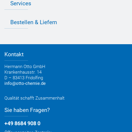
Presse
Services
Farbvielfalt
Anfahrt
Individuelle Produktlösungen
OTTO 360° Service-Paket
Anwendungsberatung
Informationen zu Prüfzeichen
Bestellen & Liefern
Jobs
Farbempfehlungen
Referenzen
OTTO App
Zertifizierungen
Bestellformular
Farbtafeln
Bestelloptionen
Verbrauchsrechner
Lieferoptionen
Medienportal
Kontakt
Elektronischer Rechnungsversand
Entsorgung & Verpackungsrücknahme
Hermann Otto GmbH
Krankenhausstr. 14
D – 83413 Fridolfing
info@otto-chemie.de
Qualität schafft Zusammenhalt
Sie haben Fragen?
+49 8684 908 0