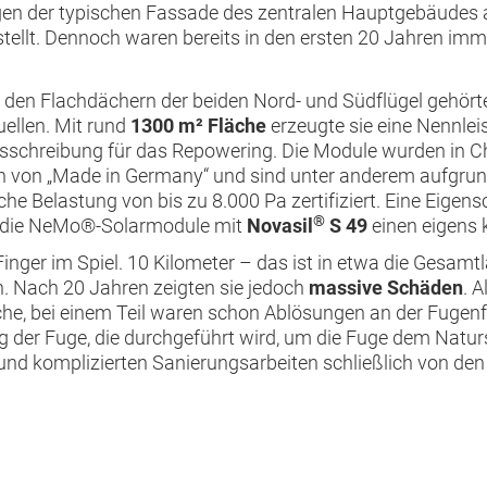
gen der typischen Fassade des zentralen Hauptgebäudes 
ellt. Dennoch waren bereits in den ersten 20 Jahren im
uf den Flachdächern der beiden Nord- und Südflügel gehö
ellen. Mit rund
1300 m² Fläche
erzeugte sie eine Nennle
schreibung für das Repowering. Die Module wurden in Chem
n von „Made in Germany“ und sind unter anderem aufgru
he Belastung von bis zu 8.000 Pa zertifiziert. Eine Eigen
®
r die NeMo®-Solarmodule mit
Novasil
S 49
einen eigens k
nger im Spiel. 10 Kilometer – das ist in etwa die Gesamt
 Nach 20 Jahren zeigten sie jedoch
massive Schäden
. 
che, bei einem Teil waren schon Ablösungen an der Fugenfl
 der Fuge, die durchgeführt wird, um die Fuge dem Natur
nd komplizierten Sanierungsarbeiten schließlich von den