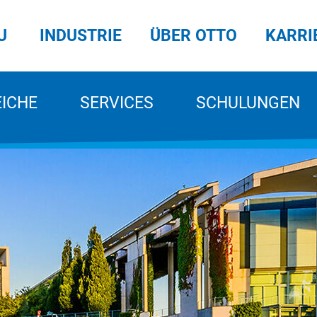
U
INDUSTRIE
ÜBER OTTO
KARRI
EICHE
SERVICES
SCHULUNGEN