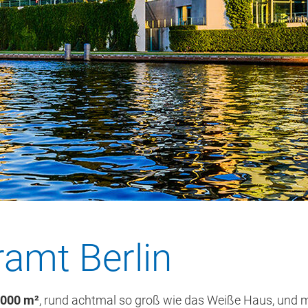
amt Berlin
.000 m²
, rund achtmal so groß wie das Weiße Haus, und 