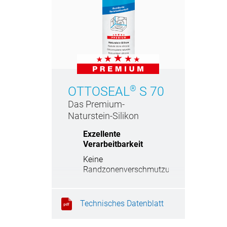
®
OTTOSEAL
S 70
Das Premium-
Naturstein-Silikon
Exzellente
Verarbeitbarkeit
Keine
Randzonenverschmutzung
Sehr langlebige Fuge
Sicher gegen Schimmel
Technisches Datenblatt