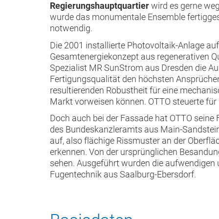
Regierungshauptquartier
wird es gerne we
wurde das monumentale Ensemble fertiggest
notwendig.
Die 2001 installierte Photovoltaik-Anlage a
Gesamtenergiekonzept aus regenerativen Qu
Spezialist MR SunStrom aus Dresden die Aus
Fertigungsqualität den höchsten Ansprüche
resultierenden Robustheit für eine mechanisc
Markt vorweisen können. OTTO steuerte fü
Doch auch bei der Fassade hat OTTO seine Fi
des Bundeskanzleramts aus Main-Sandstein.
auf, also flächige Rissmuster an der Oberflä
erkennen. Von der ursprünglichen Besandung
sehen. Ausgeführt wurden die aufwendigen u
Fugentechnik aus Saalburg-Ebersdorf.