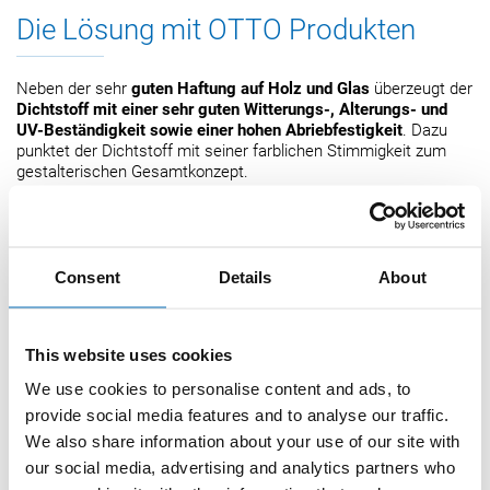
Die Lösung mit OTTO Produkten
Neben der sehr
guten Haftung auf Holz und Glas
überzeugt der
Dichtstoff mit einer sehr guten Witterungs-, Alterungs-
und
UV-Beständigkeit sowie einer hohen Abriebfestigkeit
. Dazu
punktet der Dichtstoff mit seiner farblichen Stimmigkeit zum
gestalterischen Gesamtkonzept.
Verwendetes Produkt
Consent
Details
About
®
OTTOSEAL
S 110
This website uses cookies
Das Premium-Bau-Silikon
We use cookies to personalise content and ads, to
Hoch abriebfest
provide social media features and to analyse our traffic.
Sehr gute Haftung auf vielen
We also share information about your use of our site with
Untergründen
our social media, advertising and analytics partners who