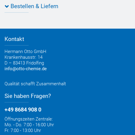
Anwendungsberatung
Informationen zu Prüfzeichen
Bestellen & Liefern
Jobs
Farbempfehlungen
Referenzen
OTTO App
Zertifizierungen
Bestellformular
Farbtafeln
Bestelloptionen
Verbrauchsrechner
Lieferoptionen
Medienportal
Kontakt
Elektronischer Rechnungsversand
Entsorgung & Verpackungsrücknahme
Hermann Otto GmbH
Krankenhausstr. 14
D – 83413 Fridolfing
info@otto-chemie.de
Qualität schafft Zusammenhalt
Sie haben Fragen?
+49 8684 908 0
Öffnungszeiten Zentrale:
Mo. - Do. 7:00 - 16:00 Uhr
Fr. 7:00 - 13:00 Uhr