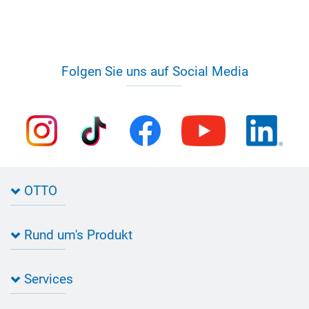
Folgen Sie uns auf Social Media
OTTO
Kontakt zu OTTO
Rund um's Produkt
Bau Newsletter
Industrie Newsletter
Bedarfsorientierte Produktion
Presse
Services
Farbvielfalt
Anfahrt
Individuelle Produktlösungen
OTTO 360° Service-Paket