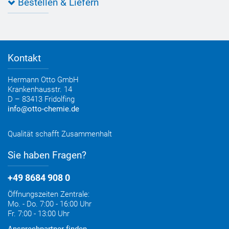
Bestellen & Liefern
Jobs
Farbempfehlungen
Referenzen
OTTO App
Zertifizierungen
Bestellformular
Farbtafeln
Bestelloptionen
Verbrauchsrechner
Lieferoptionen
Medienportal
Kontakt
Elektronischer Rechnungsversand
Entsorgung & Verpackungsrücknahme
Hermann Otto GmbH
Krankenhausstr. 14
D – 83413 Fridolfing
info@otto-chemie.de
Qualität schafft Zusammenhalt
Sie haben Fragen?
+49 8684 908 0
Öffnungszeiten Zentrale:
Mo. - Do. 7:00 - 16:00 Uhr
Fr. 7:00 - 13:00 Uhr