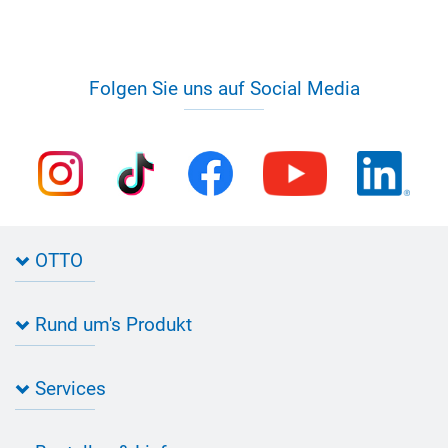
Folgen Sie uns auf Social Media
OTTO
Kontakt zu OTTO
Rund um's Produkt
Bau Newsletter
Industrie Newsletter
Bedarfsorientierte Produktion
Presse
Services
Farbvielfalt
Anfahrt
Individuelle Produktlösungen
OTTO 360° Service-Paket
Anwendungsberatung
Informationen zu Prüfzeichen