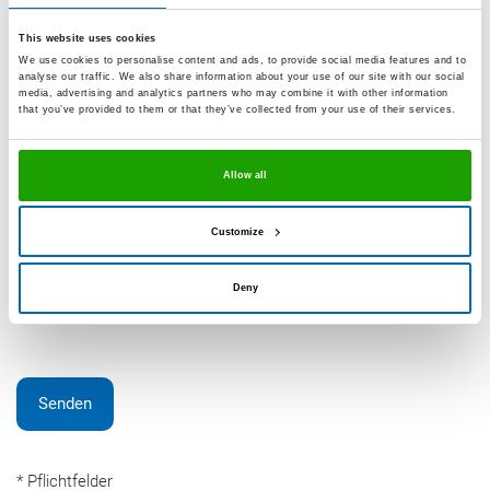
Newsletter bestellen
This website uses cookies
We use cookies to personalise content and ads, to provide social media features and to
Mit der Verarbeitung meiner angegebenen Daten zum
analyse our traffic. We also share information about your use of our site with our social
Zweck der Bearbeitung meiner Anfrage bin ich
media, advertising and analytics partners who may combine it with other information
einverstanden. Mir ist bekannt, dass ich diese Einwilligung
that you’ve provided to them or that they’ve collected from your use of their services.
jederzeit ohne Angabe von Gründen widerrufen kann.
Allow all
Ich habe die
Datenschutzerklärung
gelesen.
Customize
reCAPTCHA
Deny
Senden
* Pflichtfelder