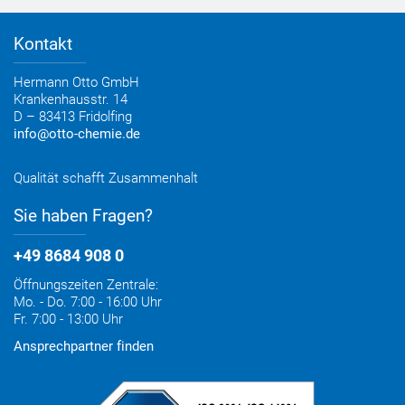
Bestelloptionen
Verbrauchsrechner
Lieferoptionen
Medienportal
Kontakt
Elektronischer Rechnungsversand
Entsorgung & Verpackungsrücknahme
Hermann Otto GmbH
Krankenhausstr. 14
D – 83413 Fridolfing
info@otto-chemie.de
Qualität schafft Zusammenhalt
Sie haben Fragen?
+49 8684 908 0
Öffnungszeiten Zentrale:
Mo. - Do. 7:00 - 16:00 Uhr
Fr. 7:00 - 13:00 Uhr
Ansprechpartner finden