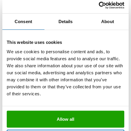
Consent
Details
About
Technisches Datenblatt
This website uses cookies
OTTO V-Nahtdüse
We use cookies to personalise content and ads, to
provide social media features and to analyse our traffic.
Definierte V-Klebstoffraupen
We also share information about your use of our site with
Optimale streifenförmige
our social media, advertising and analytics partners who
Klebeverbindungen
may combine it with other information that you’ve
provided to them or that they’ve collected from your use
of their services.
Technisches Datenblatt
Allow all
OTTO Gewindeaufsatz