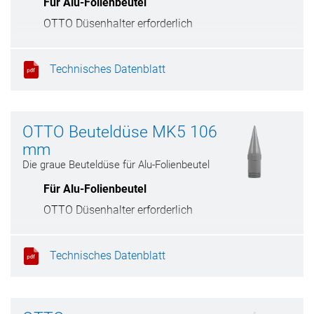
Für Alu-Folienbeutel
OTTO Düsenhalter erforderlich
Für breite Fugen
Innendurchmesser: 6 - 22 mm, L: 104
Technisches Datenblatt
mm
OTTO Beuteldüse MK5 106
mm
Die graue Beuteldüse für Alu-Folienbeutel
Für Alu-Folienbeutel
OTTO Düsenhalter erforderlich
Für breite Fugen
Innendurchmesser: 0 - 22 mm, L: 106
Technisches Datenblatt
mm