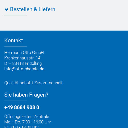
OTTO 360° Service-Paket
Anwendungsberatung
Informationen zu Prüfzeichen
Bestellen & Liefern
Jobs
Farbempfehlungen
Referenzen
OTTO App
Zertifizierungen
Bestellformular
Farbtafeln
Bestelloptionen
Verbrauchsrechner
Lieferoptionen
Medienportal
Kontakt
Elektronischer Rechnungsversand
Entsorgung & Verpackungsrücknahme
Hermann Otto GmbH
Krankenhausstr. 14
D – 83413 Fridolfing
info@otto-chemie.de
Qualität schafft Zusammenhalt
Sie haben Fragen?
+49 8684 908 0
Öffnungszeiten Zentrale:
Mo. - Do. 7:00 - 16:00 Uhr
Fr. 7:00 - 13:00 Uhr