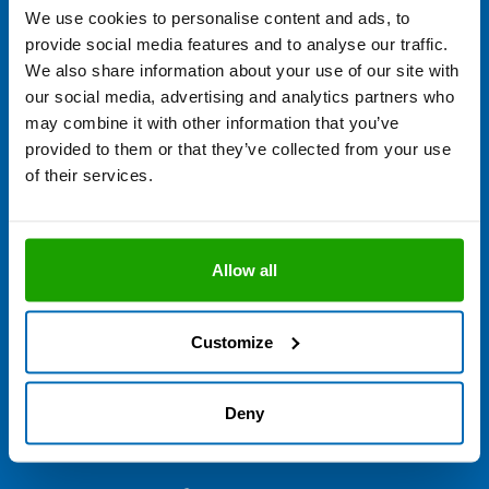
We use cookies to personalise content and ads, to
provide social media features and to analyse our traffic.
We also share information about your use of our site with
our social media, advertising and analytics partners who
may combine it with other information that you’ve
provided to them or that they’ve collected from your use
Sie haben eine Frage zu unseren
of their services.
Verarbeitungswerkzeugen oder
unserem Zubehör?
Allow all
Unsere Anwendungsberatung ist Mo. - Do. von 7.00 bis 16.00
Uhr und Fr. von 7.00 bis 13.00 Uhr erreichbar und freut sich über
Ihre Anfrage.
Customize
+49 8684 908 4300
Deny
technik@otto-chemie.de