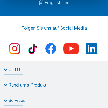
Frage stellen
Folgen Sie uns auf Social Media
OTTO
Kontakt zu OTTO
Rund um's Produkt
Bau Newsletter
Industrie Newsletter
Bedarfsorientierte Produktion
Presse
Services
Farbvielfalt
Anfahrt
Individuelle Produktlösungen