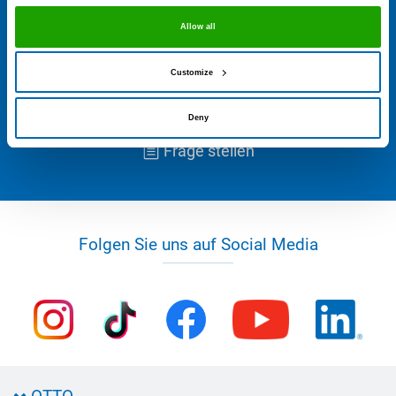
Ihre Anfrage.
Allow all
+49 8684 908 4300
Customize
technik@otto-chemie.de
Deny
Frage stellen
Folgen Sie uns auf Social Media