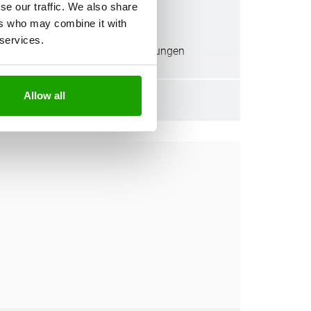
se our traffic. We also share
Hohe Endfestigkeit
ers who may combine it with
Feste Klebungen
 services.
Optimal für flächige Klebungen
Allow all
Technisches Datenblatt