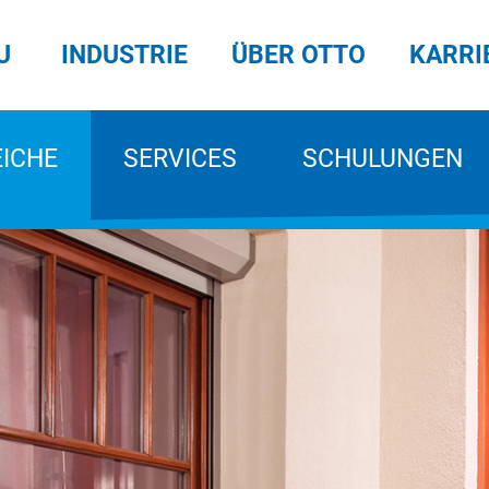
U
INDUSTRIE
ÜBER OTTO
KARRI
EICHE
SERVICES
SCHULUNGEN