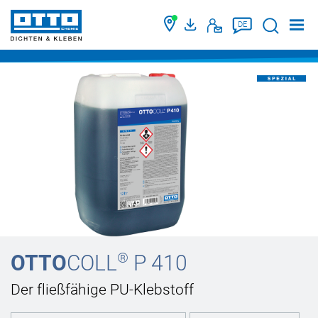
Suche
DE
®
OTTO
COLL
P 410
Der fließfähige PU-Klebstoff