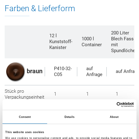
Farben & Lieferform
200 Liter
12 l
1000 l
Blech Fass
Kunststoff-
Container
mit
Kanister
Spundlöchern
P410-32-
auf
braun
auf Anfrag
C05
Anfrage
Stück pro
1
1
1
Verpackungseinheit
Stück pro Palette
40
1
–
Consent
Details
About
* OTTO Auslaufhahn 2" mit Entlüftung (AERO FLOW)
This website uses cookies
separat erhältlich
We use cookies to personalise content and ads, to provide social media features and to