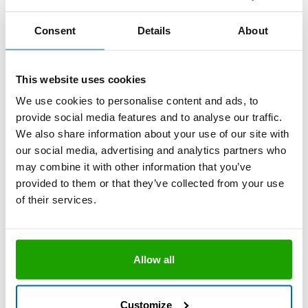
OTTO Primer 1216
Der Naturstein- und Metall-Primer
Consent
Details
About
Vielseitig einsetzbar
Keine Ablüftzeit
This website uses cookies
We use cookies to personalise content and ads, to
provide social media features and to analyse our traffic.
We also share information about your use of our site with
Technisches Datenblatt
our social media, advertising and analytics partners who
may combine it with other information that you’ve
provided to them or that they’ve collected from your use
OTTO Primer 1225
of their services.
Der dickflüssige Universal-Primer
Absperrung alkalischer Untergründe
Toluolfrei
Allow all
Kurze Ablüftzeit
Stark filmbildend
Customize