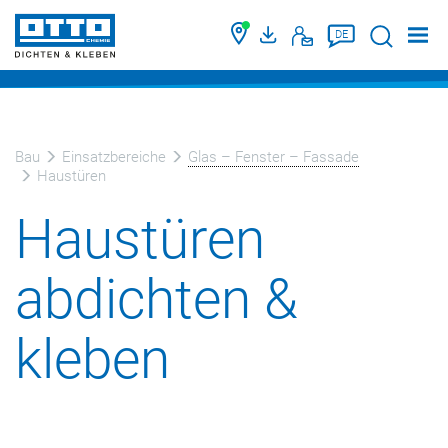
Suche
DE
Bau
Einsatzbereiche
Glas – Fenster – Fassade
Haustüren
Haustüren
abdichten &
kleben