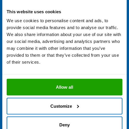
This website uses cookies
We use cookies to personalise content and ads, to
provide social media features and to analyse our traffic.
We also share information about your use of our site with
our social media, advertising and analytics partners who
may combine it with other information that you’ve
provided to them or that they’ve collected from your use
of their services.
Sie haben eine Frage zu "Glas-
Fenster-Fassade"?
Allow all
Unsere Anwendungsberatung ist Mo. - Do. von 7.00 bis 16.00
Uhr und Fr. von 7.00 bis 13.00 Uhr erreichbar und freut sich über
Ihre Anfrage.
Customize
+49 8684 908 4300
Deny