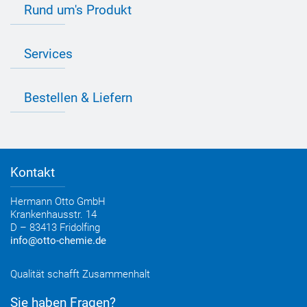
Rund um's Produkt
Bau Newsletter
Industrie Newsletter
Bedarfsorientierte Produktion
Presse
Services
Farbvielfalt
Anfahrt
Individuelle Produktlösungen
OTTO 360° Service-Paket
Anwendungsberatung
Informationen zu Prüfzeichen
Bestellen & Liefern
Jobs
Farbempfehlungen
Referenzen
OTTO App
Zertifizierungen
Bestellformular
Farbtafeln
Bestelloptionen
Verbrauchsrechner
Lieferoptionen
Medienportal
Kontakt
Elektronischer Rechnungsversand
Entsorgung & Verpackungsrücknahme
Hermann Otto GmbH
Krankenhausstr. 14
D – 83413 Fridolfing
info@otto-chemie.de
Qualität schafft Zusammenhalt
Sie haben Fragen?