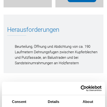
Herausforderungen
Beurteilung, Öffnung und Abdichtung von ca. 190
Laufmetern Dehnungsfugen zwischen Kupferblechen
und Putzfassade, an Balustraden und bei
Sandsteinumrahmungen an Holzfenstern
Die Lösung mit OTTO Produkten
Consent
Details
About
Neben einer
großen Farbauswahl
, die einen farblich möglichst
passenden Dichtstoff bieten musste, war
Dehnbarkeit