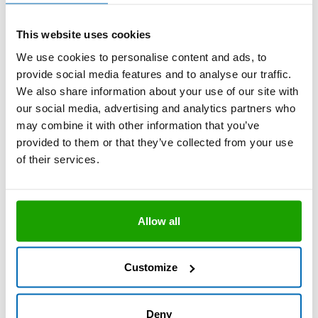
zwischen Materialien mit unterschiedlichem
Ausdehnungsverhalten
wie Sandstein/Kupfer, Sandstein/Holz,
This website uses cookies
Sandstein/Putz und Putz/Kupfer gefragt.
We use cookies to personalise content and ads, to
provide social media features and to analyse our traffic.
We also share information about your use of our site with
Verwendetes Produkt
our social media, advertising and analytics partners who
may combine it with other information that you’ve
provided to them or that they’ve collected from your use
®
OTTOSEAL
S 70
of their services.
Das Premium-Naturstein-Silikon
Exzellente Verarbeitbarkeit
Keine Randzonenverschmutzung
Allow all
Sehr langlebige Fuge
Sicher gegen Schimmel
Customize
Technisches Datenblatt
Deny