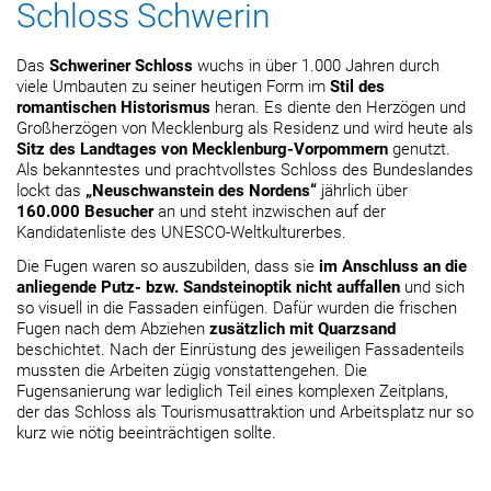
Schloss Schwerin
Das
Schweriner Schloss
wuchs in über 1.000 Jahren durch
viele Umbauten zu seiner heutigen Form im
Stil des
romantischen Historismus
heran. Es diente den Herzögen und
Großherzögen von Mecklenburg als Residenz und wird heute als
Sitz des Landtages von Mecklenburg-Vorpommern
genutzt.
Als bekanntestes und prachtvollstes Schloss des Bundeslandes
lockt das
„Neuschwanstein des Nordens“
jährlich über
160.000 Besucher
an und steht inzwischen auf der
Kandidatenliste des UNESCO-Weltkulturerbes.
Die Fugen waren so auszubilden, dass sie
im Anschluss an die
anliegende Putz- bzw. Sandsteinoptik nicht auffallen
und sich
so visuell in die Fassaden einfügen. Dafür wurden die frischen
Fugen nach dem Abziehen
zusätzlich mit Quarzsand
beschichtet. Nach der Einrüstung des jeweiligen Fassadenteils
mussten die Arbeiten zügig vonstattengehen. Die
Fugensanierung war lediglich Teil eines komplexen Zeitplans,
der das Schloss als Tourismusattraktion und Arbeitsplatz nur so
kurz wie nötig beeinträchtigen sollte.