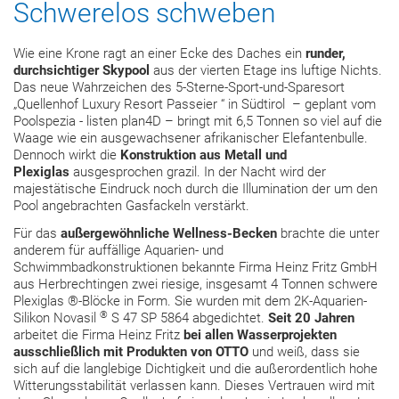
Schwerelos schweben
Wie eine Krone ragt an einer Ecke des Daches ein
runder,
durchsichtiger Skypool
aus der vierten Etage ins luftige Nichts.
Das neue Wahrzeichen des 5-Sterne-Sport-und-Sparesort
„Quellenhof Luxury Resort Passeier “ in Südtirol – geplant vom
Poolspezia - listen plan4D – bringt mit 6,5 Tonnen so viel auf die
Waage wie ein ausgewachsener afrikanischer Elefantenbulle.
Dennoch wirkt die
Konstruktion aus Metall und
Plexiglas
ausgesprochen grazil. In der Nacht wird der
majestätische Eindruck noch durch die Illumination der um den
Pool angebrachten Gasfackeln verstärkt.
Für das
außergewöhnliche Wellness-Becken
brachte die unter
anderem für auffällige Aquarien- und
Schwimmbadkonstruktionen bekannte Firma Heinz Fritz GmbH
aus Herbrechtingen zwei riesige, insgesamt 4 Tonnen schwere
Plexiglas ®-Blöcke in Form. Sie wurden mit dem 2K-Aquarien-
®
Silikon Novasil
S 47 SP 5864 abgedichtet.
Seit 20 Jahren
arbeitet die Firma Heinz Fritz
bei allen Wasserprojekten
ausschließlich mit Produkten von OTTO
und weiß, dass sie
sich auf die langlebige Dichtigkeit und die außerordentlich hohe
Witterungsstabilität verlassen kann. Dieses Vertrauen wird mit