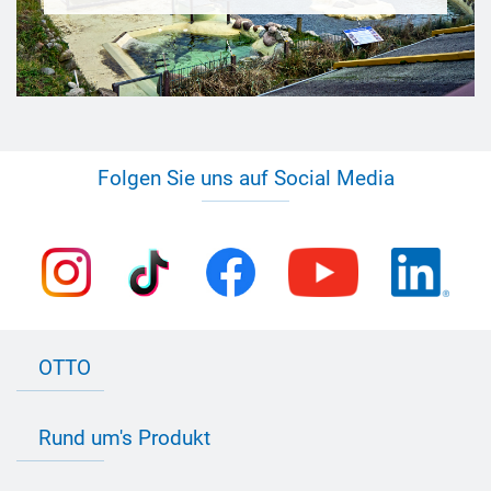
Folgen Sie uns auf Social Media
OTTO
Kontakt zu OTTO
Rund um's Produkt
Bau Newsletter
Industrie Newsletter
Bedarfsorientierte Produktion