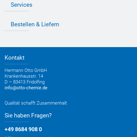
Presse
Services
Farbvielfalt
Anfahrt
Individuelle Produktlösungen
OTTO 360° Service-Paket
Anwendungsberatung
Informationen zu Prüfzeichen
Bestellen & Liefern
Jobs
Farbempfehlungen
Referenzen
OTTO App
Zertifizierungen
Bestellformular
Farbtafeln
Bestelloptionen
Verbrauchsrechner
Lieferoptionen
Medienportal
Kontakt
Elektronischer Rechnungsversand
Entsorgung & Verpackungsrücknahme
Hermann Otto GmbH
Krankenhausstr. 14
D – 83413 Fridolfing
info@otto-chemie.de
Qualität schafft Zusammenhalt
Sie haben Fragen?
+49 8684 908 0