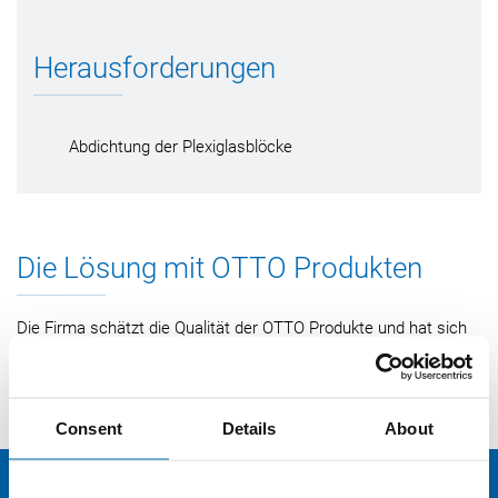
Herausforderungen
Abdichtung der Plexiglasblöcke
Die Lösung mit OTTO Produkten
Die Firma schätzt die Qualität der OTTO Produkte und hat sich
in diesem Fall wegen der
langlebigen Dichtigkeit
sowie
®
der
außergewöhnlich hohen Witterungsstabilität
für
Novasil
S 47 SP 5864
e
ntschieden.
Consent
Details
About