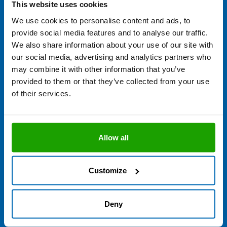
This website uses cookies
We use cookies to personalise content and ads, to
provide social media features and to analyse our traffic.
We also share information about your use of our site with
our social media, advertising and analytics partners who
may combine it with other information that you’ve
provided to them or that they’ve collected from your use
of their services.
Sie benötigen Hilfe bei Ihrem
Allow all
aktuellen Projekt?
Unsere Anwendungsberatung ist Mo. - Do von 7.00 bis 16.00
Customize
Uhr und Fr. von 7.00 bis 13.00 Uhr erreichbar und freut sich über
Ihre Anfrage.
Deny
+49 8684 908 4300