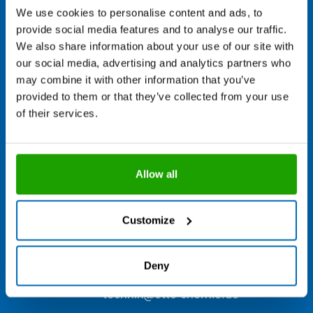
We use cookies to personalise content and ads, to
provide social media features and to analyse our traffic.
We also share information about your use of our site with
our social media, advertising and analytics partners who
may combine it with other information that you’ve
provided to them or that they’ve collected from your use
of their services.
Sie benötigen Hilfe bei Ihrem
aktuellen Projekt?
Allow all
Unsere Anwendungsberatung ist Mo. - Do von 7.00 bis 16.00
Uhr und Fr. von 7.00 bis 13.00 Uhr erreichbar und freut sich über
Customize
Ihre Anfrage.
+49 8684 908 4300
Deny
technik@otto-chemie.de