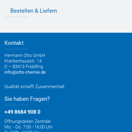
Individuelle Produktlösungen
OTTO 360° Service-Paket
Anwendungsberatung
Informationen zu Prüfzeichen
Bestellen & Liefern
Jobs
Farbempfehlungen
Referenzen
OTTO App
Zertifizierungen
Bestellformular
Farbtafeln
Bestelloptionen
Verbrauchsrechner
Lieferoptionen
Medienportal
Kontakt
Elektronischer Rechnungsversand
Entsorgung & Verpackungsrücknahme
Hermann Otto GmbH
Krankenhausstr. 14
D – 83413 Fridolfing
info@otto-chemie.de
Qualität schafft Zusammenhalt
Sie haben Fragen?
+49 8684 908 0
Öffnungszeiten Zentrale:
Mo. - Do. 7:00 - 16:00 Uhr