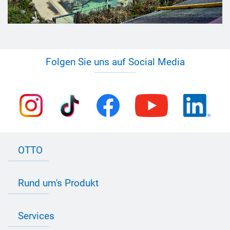
Folgen Sie uns auf Social Media
OTTO
Kontakt zu OTTO
Rund um's Produkt
Bau Newsletter
Industrie Newsletter
Bedarfsorientierte Produktion
Presse
Services
Farbvielfalt
Anfahrt