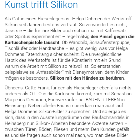
Kunst trifft Silikon
Als Gattin eines Fliesenlegers ist Helga Dohmen der Werkstoff
Silikon seit Jahren bestens vertraut. So verwundert es nicht,
dass sie – die für ihre Bilder auch schon mal mit Kaffeesatz
oder Spiritus experimentiert – regelmäßig
den Pinsel gegen die
Kartuschenpistole tauscht
. Ob Wandbild, Schaufensterpuppe,
Tischläufer oder Handtasche – es gibt wenig, was vor Helga
Dohmens Tatendrang sicher scheint. Die unvergleichliche
Haptik des Werkstoffs ist für die Künstlerin mit ein Grund,
warum die Arbeit mit Silikon so reizvoll ist. So entstanden
beispielsweise „Anfassbilder“ mit Disneymotiven, denn Kinder
mögen es besonders,
Silikon mit den Händen zu berühren
.
Übrigens: Gatte Frank, für den als Fliesenleger ebenfalls nichts
anderes als OTTO in die Kartusche kommt, kam mit Sebastian
Marpe ins Gespräch, Fachverkäufer bei BAUEN + LEBEN in
Heinsberg. Neben allerlei Fachsimpelei kam man auch auf
Helga Dohmens Silikon-Bilder zu sprechen. Und so ergab es
sich, dass in den Ausstellungsräumen des Baufachhandels in
Heinsberg nun Silikon- Arbeiten besondere Akzente setzen –
zwischen Türen, Böden, Fliesen und mehr. Den Kunden gefällt
es und sie fragen auch schon mal nach, wo man diese Bilder