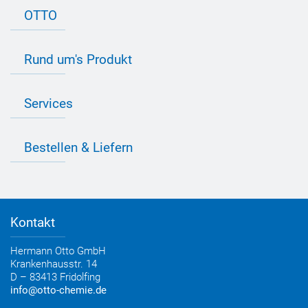
OTTO
Kontakt zu OTTO
Rund um's Produkt
Bau Newsletter
Industrie Newsletter
Bedarfsorientierte Produktion
Presse
Services
Farbvielfalt
Anfahrt
Individuelle Produktlösungen
OTTO 360° Service-Paket
Anwendungsberatung
Informationen zu Prüfzeichen
Bestellen & Liefern
Jobs
Farbempfehlungen
Referenzen
OTTO App
Zertifizierungen
Bestellformular
Farbtafeln
Bestelloptionen
Verbrauchsrechner
Lieferoptionen
Medienportal
Kontakt
Elektronischer Rechnungsversand
Entsorgung & Verpackungsrücknahme
Hermann Otto GmbH
Krankenhausstr. 14
D – 83413 Fridolfing
info@otto-chemie.de