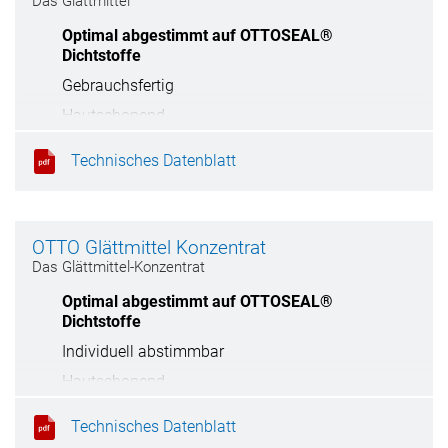
Das Glättmittel
Optimal abgestimmt auf OTTOSEAL®
Dichtstoffe
Gebrauchsfertig
Hautschonend
Verdünnbar mit Wasser (2 Glättmittel :
Technisches Datenblatt
1 Wasser)
OTTO Glättmittel Konzentrat
Das Glättmittel-Konzentrat
Optimal abgestimmt auf OTTOSEAL®
Dichtstoffe
Individuell abstimmbar
Hautschonend
Technisches Datenblatt