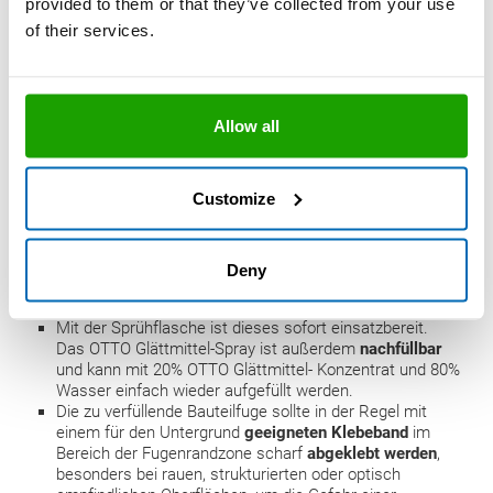
provided to them or that they’ve collected from your use
of their services.
Allow all
Customize
Glätten mit dem OTTO Glättmittel-Spray
Das OTTO Glättmittel-Spray wurde optimal auf das
Deny
Glätten von Hybrid Dichtstoffen
abgestimmt, kann aber
auch für
Silikon
- und
PU-Dichtstoffe
verwendet werden.
Mit der Sprühflasche ist dieses sofort einsatzbereit.
Das OTTO Glättmittel-Spray ist außerdem
nachfüllbar
und kann mit 20% OTTO Glättmittel- Konzentrat und 80%
Wasser einfach wieder aufgefüllt werden.
Die zu verfüllende Bauteilfuge sollte in der Regel mit
einem für den Untergrund
geeigneten Klebeband
im
Bereich der Fugenrandzone scharf
abgeklebt werden
,
besonders bei rauen, strukturierten oder optisch