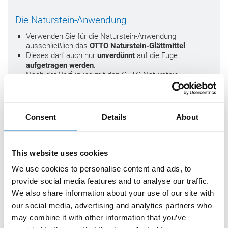
Die Naturstein-Anwendung
Verwenden Sie für die Naturstein-Anwendung
ausschließlich das
OTTO Naturstein-Glättmittel
Dieses darf auch nur
unverdünnt
auf die Fuge
aufgetragen werden
.
Nach der Verfugung mit den OTTO Naturstein-
Dichtstoffen wird der Dichtstoff mit dem OTTO
Naturstein-Glättmittel modelliert.
Es empfiehlt sich, das Glättmittel möglichst sparsam zu
verwenden, also z. B. die Glättwerkzeuge nur leicht zu
Consent
Details
About
benetzen. Zur Vermeidung von Flecken/Verfärbungen
auf dem Naturstein sollte
überschüssiges Glättmittel
vor dem Antrocknen
mit klarem Wasser entfernt
werden.
This website uses cookies
We use cookies to personalise content and ads, to
provide social media features and to analyse our traffic.
We also share information about your use of our site with
our social media, advertising and analytics partners who
may combine it with other information that you’ve