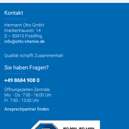
Bestelloptionen
Verbrauchsrechner
Lieferoptionen
Medienportal
Kontakt
Elektronischer Rechnungsversand
Entsorgung & Verpackungsrücknahme
Hermann Otto GmbH
Krankenhausstr. 14
D – 83413 Fridolfing
info@otto-chemie.de
Qualität schafft Zusammenhalt
Sie haben Fragen?
+49 8684 908 0
Öffnungszeiten Zentrale:
Mo. - Do. 7:00 - 16:00 Uhr
Fr. 7:00 - 13:00 Uhr
Ansprechpartner finden