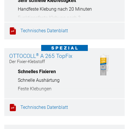
Sehr schnelle Klebfestigkeit
Handfeste Klebung nach 20 Minuten
Funktionsfeste Klebung nach 3
Stunden
Technisches Datenblatt
Elastische Klebungen
®
OTTOCOLL
A 265 TopFix
Der Fixier-Klebstoff
Schnelles Fixieren
Schnelle Aushärtung
Feste Klebungen
Technisches Datenblatt