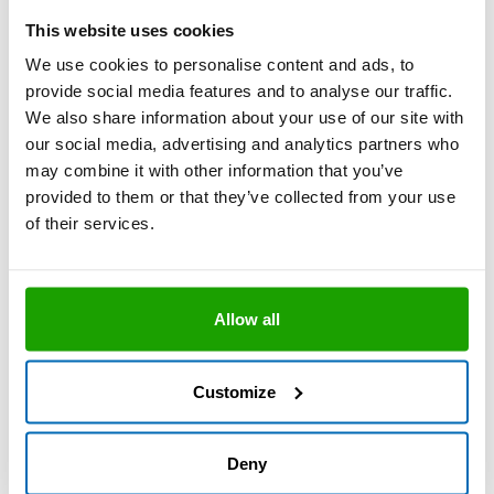
Sehr gute Schall- und
This website uses cookies
Wärmedämmung
We use cookies to personalise content and ads, to
Universell einsetzbar
provide social media features and to analyse our traffic.
Hohe Schaumausbeute
We also share information about your use of our site with
Technisches Datenblatt
our social media, advertising and analytics partners who
may combine it with other information that you’ve
provided to them or that they’ve collected from your use
of their services.
OTTOPUR OP 915
Der 3in1 Dosierschaum mit sehr guter Schall-
und Wärmedämmung
Sehr gute Schall- und
Allow all
Wärmedämmung
Universell einsetzbar
Customize
Sehr hohe Schaumausbeute
Technisches Datenblatt
Deny