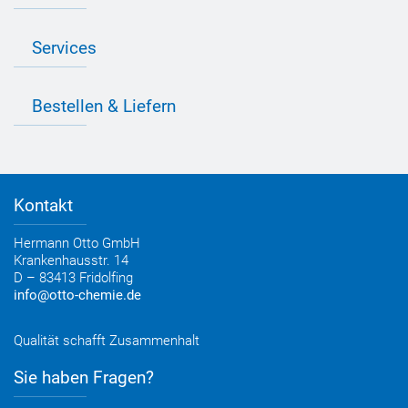
Industrie Newsletter
Bedarfsorientierte Produktion
Presse
Services
Farbvielfalt
Anfahrt
Individuelle Produktlösungen
OTTO 360° Service-Paket
Anwendungsberatung
Informationen zu Prüfzeichen
Bestellen & Liefern
Jobs
Farbempfehlungen
Referenzen
OTTO App
Zertifizierungen
Bestellformular
Farbtafeln
Bestelloptionen
Verbrauchsrechner
Lieferoptionen
Medienportal
Kontakt
Elektronischer Rechnungsversand
Entsorgung & Verpackungsrücknahme
Hermann Otto GmbH
Krankenhausstr. 14
D – 83413 Fridolfing
info@otto-chemie.de
Qualität schafft Zusammenhalt
Sie haben Fragen?