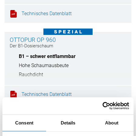
Sehr gute Wärmedämmung
Technisches Datenblatt
OTTOPUR OP 960
Der B1-Dosierschaum
B1 – schwer entflammbar
Hohe Schaumausbeute
Rauchdicht
Technisches Datenblatt
OTTOPUR OP 910
Consent
Details
About
Der 3in1 Dosierschaum mit sehr guter Schall-
und Wärmedämmung