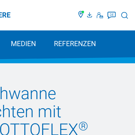
ERE
Such
DE
MEDIEN
REFERENZEN
hwanne
chten mit
®
 OTTOFLEX