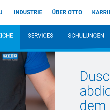
U
INDUSTRIE
ÜBER OTTO
KARRI
EICHE
SERVICES
SCHULUNGEN
Dusc
abdi
dem