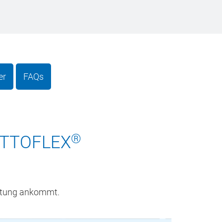
er
FAQs
®
 OTTOFLEX
ichtung ankommt.