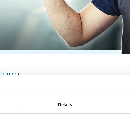
itung
dichten.
Details