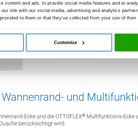
e content and ads, to provide social media features and to analy
1. Schritt: Wannenränd
 our site with our social media, advertising and analytics partn
 provided to them or that they’ve collected from your use of their
Zur Abdichtung der Duschwanne müssen zue
verwenden Sie am besten den
OTTO Cleane
Customize
Als Hilfe können Sie fusselfreie Tücher neh
Wannenrand- und Multifunkti
®
nenrand-Ecke und die OTTOFLEX
Multifunktions-Ecke a
Dusche berücksichtigt wird.