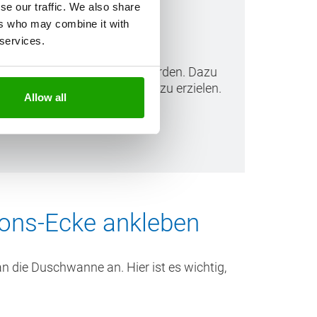
se our traffic. We also share
er reinigen
ers who may combine it with
 services.
rst die Ränder gereinigt werden. Dazu
r T
um die optimale Haftung zu erzielen.
Allow all
men.
ons-Ecke ankleben
n die Duschwanne an. Hier ist es wichtig,