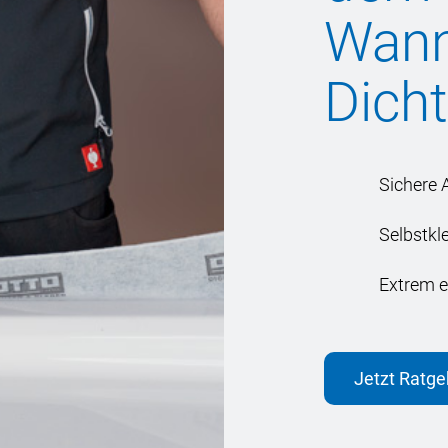
Wann
Dich
Sichere
Selbstkl
Extrem e
Jetzt Ratg