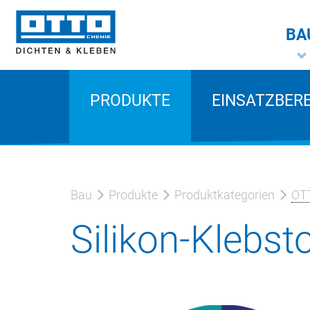
BA
PRODUKTE
EINSATZBER
Bau
Produkte
Produktkategorien
OT
Silikon-Klebst