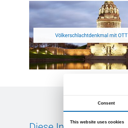
Völkerschlachtdenkmal mit OT
Consent
This website uses cookies
Diese Inhalte könnten 