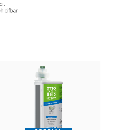
eit
chleifbar