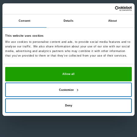
Glasklare Klebungen
Consent
Details
About
Wird häufig verwendet für
This website uses cookies
Gläser kleben (UV-geschützt)
We use cookies to personalise content and ads, to provide social media features and to
analyse our traffic. We also share information about your use of our site with our social
Transparente Kunststoffe kleben
media, advertising and analytics partners who may combine it with other information
that you’ve provided to them or that they’ve collected from your use of their services.
Natursteingehrungen kleben
Allow all
Zum Produkt
Customize
Deny